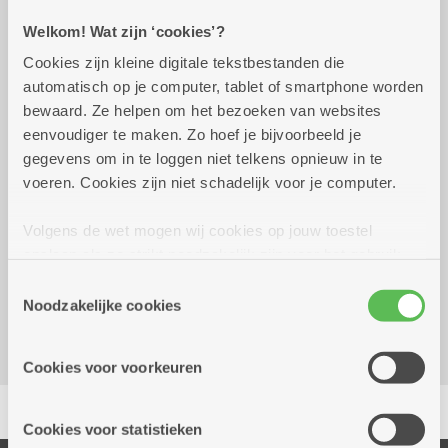
Welkom! Wat zijn ‘cookies’?
Praktisch
Cookies zijn kleine digitale tekstbestanden die
automatisch op je computer, tablet of smartphone worden
donderdag 3 september
10.00 uur tot 11.30
bewaard. Ze helpen om het bezoeken van websites
2026
uur
eenvoudiger te maken. Zo hoef je bijvoorbeeld je
Voor alle geregistreerde vrijwilligers van
gegevens om in te loggen niet telkens opnieuw in te
dienstencentrum Arena
voeren. Cookies zijn niet schadelijk voor je computer.
Volgens de wet mogen wij cookies op jouw toestel
Reserveer vervoer
opslaan als ze strikt noodzakelijk zijn voor het gebruik
Dienstencentrum Arena
van de site, dat kan je niet weigeren. Voor andere soorten
Toestemmingsselectie
Gabriel Vervoortstraat 2
cookies hebben we jouw toestemming nodig. Sommige
Noodzakelijke cookies
2100 Deurne
cookies worden geplaatst door derde partijen die een
dienst aanbieden op onze pagina's. We delen zo
Cookies voor voorkeuren
informatie over jouw (geanonimiseerd) gebruik van onze
Delen
site voor social media, advertenties en analyse. Deze
partners kunnen deze gegevens combineren met andere
Cookies voor statistieken
informatie die je aan hen verstrekte.