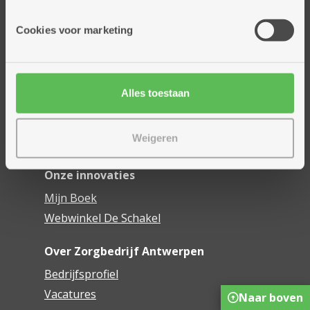
Onze diensten
Cookies voor marketing
Thuisdiensten
Dienstencentra
Assistentiewoningen
Alles toestaan
Woonzorgcentra
Financieel comfort
Weigeren
Mijn Zorgbedrijf
Onze innovaties
Mijn Boek
Webwinkel De Schakel
Over Zorgbedrijf Antwerpen
Bedrijfsprofiel
Vacatures
Naar boven