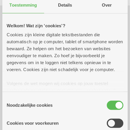
Toestemming
Details
Over
Praktisch
Welkom! Wat zijn ‘cookies’?
Cookies zijn kleine digitale tekstbestanden die
automatisch op je computer, tablet of smartphone worden
donderdag 1 oktober
12.00 uur tot 13.00
bewaard. Ze helpen om het bezoeken van websites
2026
uur
eenvoudiger te maken. Zo hoef je bijvoorbeeld je
prijs van een 3 gangen menu
gegevens om in te loggen niet telkens opnieuw in te
voeren. Cookies zijn niet schadelijk voor je computer.
Reserveer vervoer
Volgens de wet mogen wij cookies op jouw toestel
opslaan als ze strikt noodzakelijk zijn voor het gebruik
Dienstencentrum Kronenburg
van de site, dat kan je niet weigeren. Voor andere soorten
Van Duyststraat 192
Toestemmingsselectie
cookies hebben we jouw toestemming nodig. Sommige
Noodzakelijke cookies
2100 Deurne
cookies worden geplaatst door derde partijen die een
Assistentiewoningen Kronenburg
dienst aanbieden op onze pagina's. We delen zo
Van Duyststraat 188 - 194
Cookies voor voorkeuren
informatie over jouw (geanonimiseerd) gebruik van onze
2100 Deurne