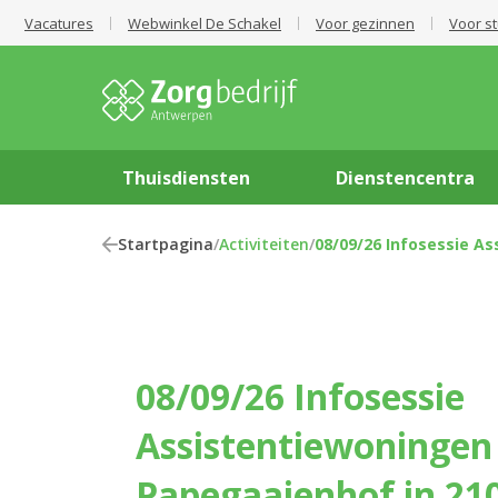
Vacatures
Webwinkel De Schakel
Voor gezinnen
Voor s
Thuisdiensten
Dienstencentra
Startpagina
/
Activiteiten
/
08/09/26 Infosessie A
08/09/26 Infosessie
Assistentiewoningen
Papegaaienhof in 21