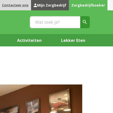
Contacteer ons
Mijn Zorgbedrijf
Zorgbedrijfboeker
Activiteiten
Lekker Eten