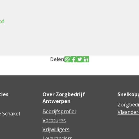
of
Delen
ties
Over Zorgbedrijf
Snelkop
Antwerpen
Zorgbedr
Bedrijfsprofiel
Vlaander
 Schakel
Vacatures
Vrijwilligers
Leveranciers