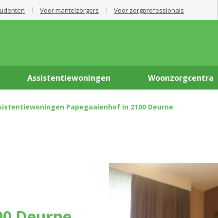
tudenten
Voor mantelzorgers
Voor zorgprofessionals
Assistentiewoningen
Woonzorgcentra
ssistentiewoningen Papegaaienhof in 2100 Deurne
00 Deurne