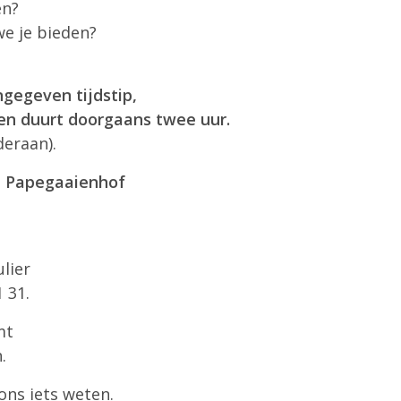
en?
e je bieden?
ngegeven tijdstip,
 en duurt doorgaans twee uur.
deraan).
n Papegaaienhof
lier
 31.
mt
.
ons iets weten.