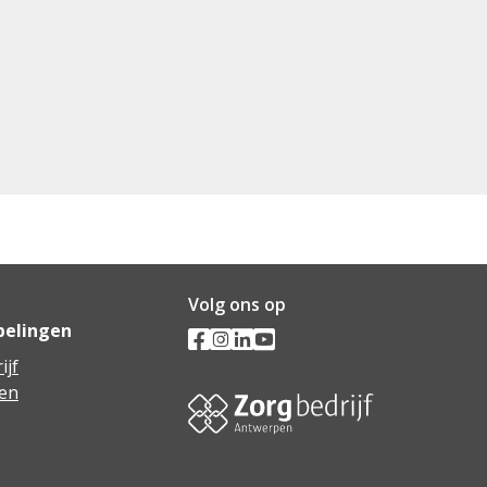
Volg ons op
pelingen
ijf
en