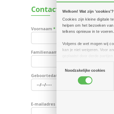
Contactgegevens
Welkom! Wat zijn ‘cookies’?
Cookies zijn kleine digitale
helpen om het bezoeken van w
Voornaam
*
telkens opnieuw in te voeren.
Volgens de wet mogen wij cook
kan je niet weigeren. Voor 
Familienaam
*
geplaatst door derde partije
(geanonimiseerd) gebruik va
Toestemmingsselectie
combineren met andere inform
Noodzakelijke cookies
Geboortedatum
E-mailadres