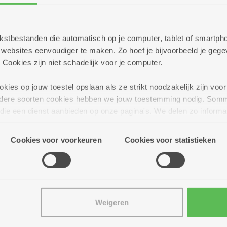
 tekstbestanden die automatisch op je computer, tablet of smart
ebsites eenvoudiger te maken. Zo hoef je bijvoorbeeld je gegev
 Cookies zijn niet schadelijk voor je computer.
ies op jouw toestel opslaan als ze strikt noodzakelijk zijn voor 
andere soorten cookies hebben we jouw toestemming nodig. Som
n die een dienst aanbieden op onze pagina's. We delen zo informa
n onze site voor social media, advertenties en analyse. Deze p
atie die je aan hen verstrekte.
Cookies voor voorkeuren
Cookies voor statistieken
Weigeren