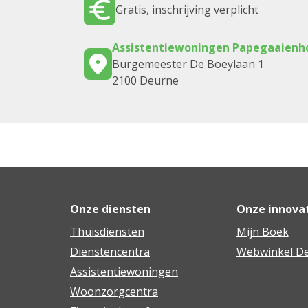
Gratis, inschrijving verplicht
Assistentiewoningen Papegaaienh
Burgemeester De Boeylaan 1
2100 Deurne
Onze diensten
Onze innova
Thuisdiensten
Mijn Boek
Dienstencentra
Webwinkel De
Assistentiewoningen
Woonzorgcentra