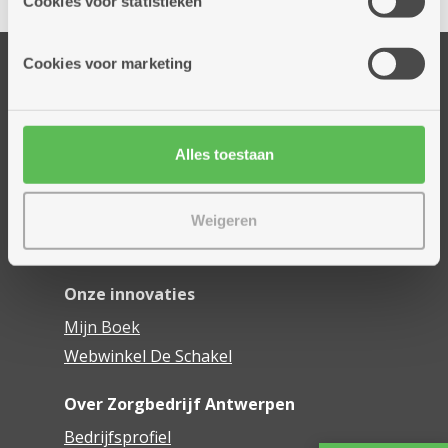
Cookies voor statistieken
informatie die je aan hen verstrekte.
Cookies voor marketing
Onze diensten
Thuisdiensten
Dienstencentra
Alles toestaan
Assistentiewoningen
Woonzorgcentra
Financieel comfort
Weigeren
Mijn Zorgbedrijf
Onze innovaties
Mijn Boek
Webwinkel De Schakel
Over Zorgbedrijf Antwerpen
Bedrijfsprofiel