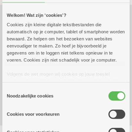
Welkom! Wat zijn ‘cookies’?
Praktisch
Cookies zijn kleine digitale tekstbestanden die
automatisch op je computer, tablet of smartphone worden
bewaard. Ze helpen om het bezoeken van websites
maandag 14 september 2026 -
10.00 uur tot
eenvoudiger te maken. Zo hoef je bijvoorbeeld je
maandag 21 september 2026
16.00 uur
gegevens om in te loggen niet telkens opnieuw in te
10 euro per Azalea plantje
voeren. Cookies zijn niet schadelijk voor je computer.
Verkoop van 14/09 t.e.m. 21/09
Volgens de wet mogen wij cookies op jouw toestel
opslaan als ze strikt noodzakelijk zijn voor het gebruik
Reserveer vervoer
van de site, dat kan je niet weigeren. Voor andere soorten
Toestemmingsselectie
Dienstencentrum Liberty
cookies hebben we jouw toestemming nodig. Sommige
Noodzakelijke cookies
Jan Van Rijswijcklaan 288
cookies worden geplaatst door derde partijen die een
2020 Antwerpen
dienst aanbieden op onze pagina's. We delen zo
Cookies voor voorkeuren
informatie over jouw (geanonimiseerd) gebruik van onze
site voor social media, advertenties en analyse. Deze
Delen
partners kunnen deze gegevens combineren met andere