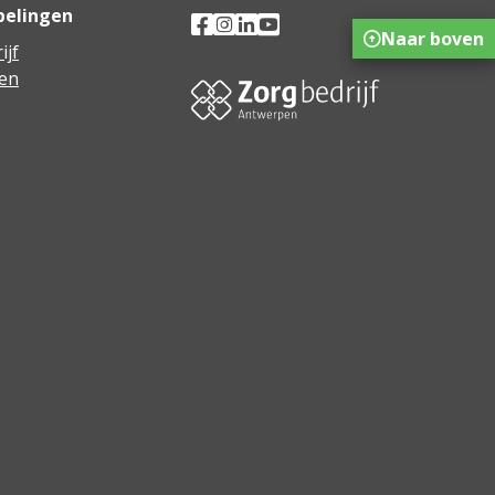
pelingen
Naar boven
ijf
en