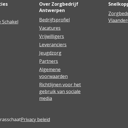
ties
Over Zorgbedrijf
Snelkop
Antwerpen
Zorgbedr
Bedrijfsprofiel
Vlaander
 Schakel
Vacatures
Vrijwilligers
Leveranciers
Jeugdzorg
Partners
Algemene
voorwaarden
Richtlijnen voor het
gebruik van sociale
media
Brasschaat
Privacy beleid