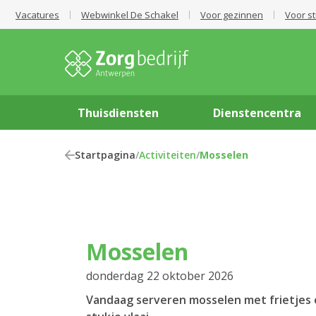
Vacatures
Webwinkel De Schakel
Voor gezinnen
Voor s
Thuisdiensten
Dienstencentra
Startpagina
/
Activiteiten
/
Mosselen
Mosselen
donderdag 22 oktober 2026
Vandaag serveren mosselen met frietjes 