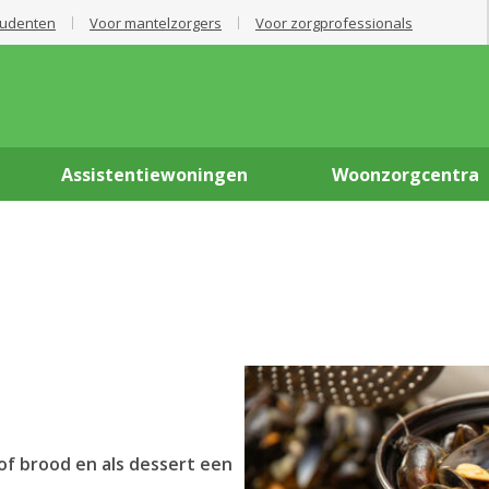
tudenten
Voor mantelzorgers
Voor zorgprofessionals
Assistentiewoningen
Woonzorgcentra
of brood en als dessert een