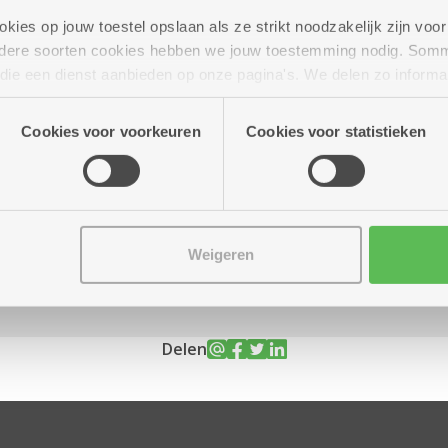
ies op jouw toestel opslaan als ze strikt noodzakelijk zijn voor 
andere soorten cookies hebben we jouw toestemming nodig. Som
n die een dienst aanbieden op onze pagina's. We delen zo informa
 tot 13.00 uur
n onze site voor social media, advertenties en analyse. Deze p
atie die je aan hen verstrekte.
Cookies voor voorkeuren
Cookies voor statistieken
tjes een stukje vlaai en een
Assistentiewoningen Kronenburg
Van Duyststraat 188 - 194
Weigeren
2100 Deurne
Delen