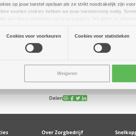
ies op jouw toestel opslaan als ze strikt noodzakelijk zijn voor 
andere soorten cookies hebben we jouw toestemming nodig. Som
n die een dienst aanbieden op onze pagina's. We delen zo informa
n onze site voor social media, advertenties en analyse. Deze p
 tot 16.30 uur
atie die je aan hen verstrekte.
Cookies voor voorkeuren
Cookies voor statistieken
groom en koffie of thee
Assistentiewoningen Kronenburg
Van Duyststraat 188 - 194
Weigeren
2100 Deurne
Delen
ties
Over Zorgbedrijf
Snelkop