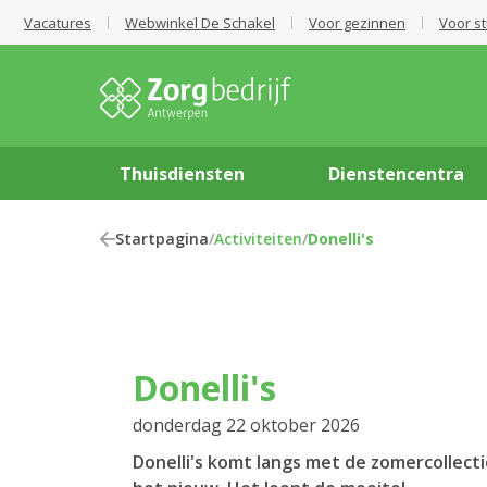
Vacatures
Webwinkel De Schakel
Voor gezinnen
Voor s
Thuisdiensten
Dienstencentra
Startpagina
/
Activiteiten
/
Donelli's
Donelli's
donderdag 22 oktober 2026
Donelli's komt langs met de zomercollecti