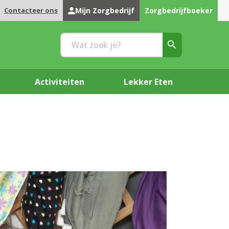
Contacteer ons
Mijn Zorgbedrijf
Zorgbedrijfboeker
Activiteiten
Lekker Eten