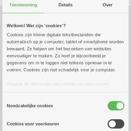
Toestemming
Details
Over
Praktisch
Welkom! Wat zijn ‘cookies’?
Cookies zijn kleine digitale tekstbestanden die
automatisch op je computer, tablet of smartphone worden
dinsdag 20 oktober 2026
12.00 uur tot 13.00 uur
bewaard. Ze helpen om het bezoeken van websites
eenvoudiger te maken. Zo hoef je bijvoorbeeld je
Prijs van een 3 gangenmenu
gegevens om in te loggen niet telkens opnieuw in te
voeren. Cookies zijn niet schadelijk voor je computer.
Reserveer vervoer
Volgens de wet mogen wij cookies op jouw toestel
opslaan als ze strikt noodzakelijk zijn voor het gebruik
Dienstencentrum Kronenburg
van de site, dat kan je niet weigeren. Voor andere soorten
Van Duyststraat 192
Toestemmingsselectie
cookies hebben we jouw toestemming nodig. Sommige
2100 Deurne
Noodzakelijke cookies
cookies worden geplaatst door derde partijen die een
Assistentiewoningen Kronenburg
dienst aanbieden op onze pagina's. We delen zo
Van Duyststraat 188 - 194
Cookies voor voorkeuren
informatie over jouw (geanonimiseerd) gebruik van onze
2100 Deurne