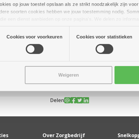
ies op jouw toestel opslaan als ze strikt noodzakelijk zijn voor 
andere soorten cookies hebben we jouw toestemming nodig. Som
n die een dienst aanbieden op onze pagina's. We delen zo informa
n onze site voor social media, advertenties en analyse. Deze p
ot 16.00 uur
atie die je aan hen verstrekte.
Cookies voor voorkeuren
Cookies voor statistieken
oopverplichtingen
Weigeren
Delen
ties
Over Zorgbedrijf
Snelkop