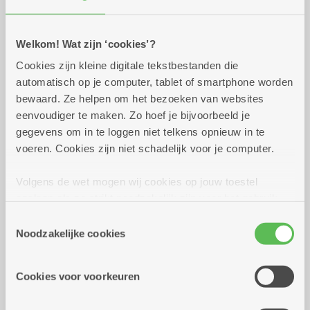
Praktisch
Welkom! Wat zijn ‘cookies’?
Cookies zijn kleine digitale tekstbestanden die
vrijdag 2 oktober 2026
14.00 uur tot 16.00 uur
automatisch op je computer, tablet of smartphone worden
bewaard. Ze helpen om het bezoeken van websites
4 euro voor appelstrudel met bol vanille ijs
eenvoudiger te maken. Zo hoef je bijvoorbeeld je
gegevens om in te loggen niet telkens opnieuw in te
voeren. Cookies zijn niet schadelijk voor je computer.
Reserveer vervoer
Volgens de wet mogen wij cookies op jouw toestel
Dienstencentrum Kronenburg
opslaan als ze strikt noodzakelijk zijn voor het gebruik
Van Duyststraat 192
van de site, dat kan je niet weigeren. Voor andere soorten
2100 Deurne
Toestemmingsselectie
cookies hebben we jouw toestemming nodig. Sommige
Assistentiewoningen Kronenburg
Noodzakelijke cookies
cookies worden geplaatst door derde partijen die een
Van Duyststraat 188 - 194
dienst aanbieden op onze pagina's. We delen zo
2100 Deurne
Cookies voor voorkeuren
informatie over jouw (geanonimiseerd) gebruik van onze
site voor social media, advertenties en analyse. Deze