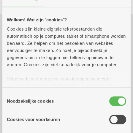
Welkom! Wat zijn ‘cookies’?
Cookies zijn kleine digitale tekstbestanden die
Praktisch
automatisch op je computer, tablet of smartphone worden
bewaard. Ze helpen om het bezoeken van websites
eenvoudiger te maken. Zo hoef je bijvoorbeeld je
maandag 7 september
11.00 uur tot 12.00
gegevens om in te loggen niet telkens opnieuw in te
2026
uur
voeren. Cookies zijn niet schadelijk voor je computer.
gratis - iedereen welkom
Volgens de wet mogen wij cookies op jouw toestel
opslaan als ze strikt noodzakelijk zijn voor het gebruik
Reserveer vervoer
van de site, dat kan je niet weigeren. Voor andere soorten
Toestemmingsselectie
cookies hebben we jouw toestemming nodig. Sommige
Noodzakelijke cookies
Dienstencentrum De Brem
cookies worden geplaatst door derde partijen die een
Zwaantjeslei 87
dienst aanbieden op onze pagina's. We delen zo
2170 Merksem
Cookies voor voorkeuren
informatie over jouw (geanonimiseerd) gebruik van onze
site voor social media, advertenties en analyse. Deze