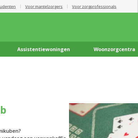
tudenten
Voor mantelzorgers
Voor zorgprofessionals
Assistentiewoningen
Woonzorgcentra
ub
mmikuben?