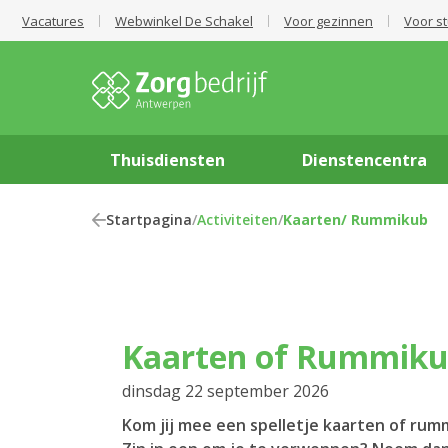
Vacatures
Webwinkel De Schakel
Voor gezinnen
Voor s
Thuisdiensten
Dienstencentra
Startpagina
/
Activiteiten
/
Kaarten/ Rummikub
Kaarten of Rummik
dinsdag 22 september 2026
Kom jij mee een spelletje kaarten of ru