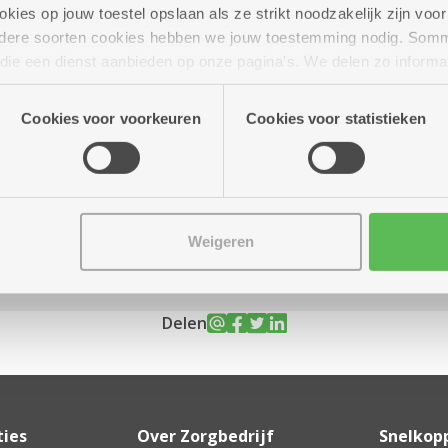
ies op jouw toestel opslaan als ze strikt noodzakelijk zijn voor 
andere soorten cookies hebben we jouw toestemming nodig. Som
n die een dienst aanbieden op onze pagina's. We delen zo informa
n onze site voor social media, advertenties en analyse. Deze p
 tot 16.30 uur
atie die je aan hen verstrekte.
Cookies voor voorkeuren
Cookies voor statistieken
Assistentiewoningen Kronenburg
Van Duyststraat 188 - 194
Weigeren
2100 Deurne
Delen
ties
Over Zorgbedrijf
Snelkop