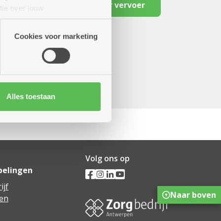
Reserveer vervoer
tie over jouw
artners kunnen deze gegevens
Cookies voor marketing
Alles toestaan
Volg ons op
pelingen
ijf
Naar boven
en