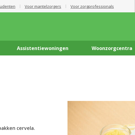
tudenten
Voor mantelzorgers
Voor zorgprofessionals
Assistentiewoningen
Woonzorgcentra
bakken cervela.