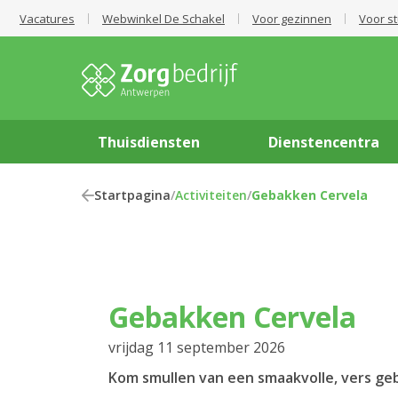
Vacatures
Webwinkel De Schakel
Voor gezinnen
Voor s
Thuisdiensten
Dienstencentra
Startpagina
/
Activiteiten
/
Gebakken Cervela
Gebakken Cervela
vrijdag 11 september 2026
Kom smullen van een smaakvolle, vers ge