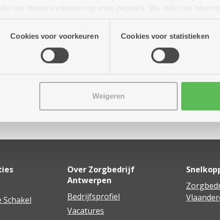
tot 17.00 uur
n die een dienst aanbieden op onze pagina's. We delen zo informa
n onze site voor social media, advertenties en analyse. Deze p
atie die je aan hen verstrekte.
Cookies voor voorkeuren
Cookies voor statistieken
Weigeren
Delen
ties
Over Zorgbedrijf
Snelkop
Antwerpen
Zorgbedr
Bedrijfsprofiel
Vlaander
 Schakel
Vacatures