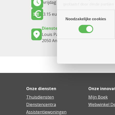
vrijdag 11 september 2026
14.00 uur 
geplaatst door derde partije
(geanonimiseerd) gebruik va
Toestemmingsselectie
3.15 euro
combineren met andere inform
Noodzakelijke cookies
Dienstencentrum Linkeroever
Louis Paul Boonstraat 21
2050 Antwerpen-Linkeroever
Onze diensten
Onze innova
Thuisdiensten
Mijn Boek
Dienstencentra
Webwinkel De
Assistentiewoningen