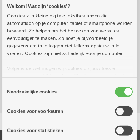
Praktisch
Welkom! Wat zijn ‘cookies’?
Cookies zijn kleine digitale tekstbestanden die
automatisch op je computer, tablet of smartphone worden
donderdag 3 september
09.30 uur tot 15.00
bewaard. Ze helpen om het bezoeken van websites
2026
uur
eenvoudiger te maken. Zo hoef je bijvoorbeeld je
Gratis - Beperkt aantal deelnemers -
gegevens om in te loggen niet telkens opnieuw in te
Reserveren verplicht
voeren. Cookies zijn niet schadelijk voor je computer.
Reserveer vervoer
Volgens de wet mogen wij cookies op jouw toestel
opslaan als ze strikt noodzakelijk zijn voor het gebruik
Dienstencentrum De Vrijgeweide
van de site, dat kan je niet weigeren. Voor andere soorten
Luitenant Lippenslaan 59
Toestemmingsselectie
cookies hebben we jouw toestemming nodig. Sommige
Noodzakelijke cookies
2140 Borgerhout
cookies worden geplaatst door derde partijen die een
dienst aanbieden op onze pagina's. We delen zo
Cookies voor voorkeuren
informatie over jouw (geanonimiseerd) gebruik van onze
Delen
site voor social media, advertenties en analyse. Deze
partners kunnen deze gegevens combineren met andere
Cookies voor statistieken
informatie die je aan hen verstrekte.