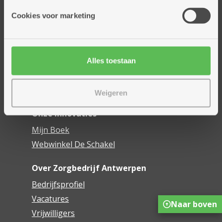
Onze diensten
Cookies voor marketing
Thuisdiensten
Dienstencentra
Assistentiewoningen
Woonzorgcentra
Alles toestaan
Financieel comfort
Mijn Zorgbedrijf
Weigeren
Onze innovaties
Mijn Boek
Webwinkel De Schakel
Over Zorgbedrijf Antwerpen
Bedrijfsprofiel
Vacatures
Naar boven
Vrijwilligers