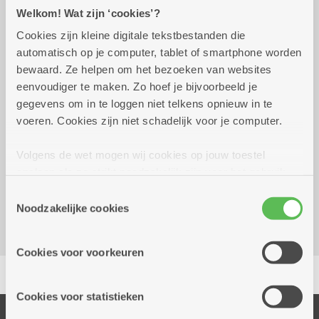
Praktisch
Welkom! Wat zijn ‘cookies’?
Cookies zijn kleine digitale tekstbestanden die
automatisch op je computer, tablet of smartphone worden
woensdag 28 oktober
11.00 uur tot 16.00
bewaard. Ze helpen om het bezoeken van websites
2026
uur
eenvoudiger te maken. Zo hoef je bijvoorbeeld je
gratis inkom
gegevens om in te loggen niet telkens opnieuw in te
voeren. Cookies zijn niet schadelijk voor je computer.
Reserveer vervoer
Volgens de wet mogen wij cookies op jouw toestel
opslaan als ze strikt noodzakelijk zijn voor het gebruik
Dienstencentrum Blankenberg
van de site, dat kan je niet weigeren. Voor andere soorten
Geestenspoor 73
Toestemmingsselectie
cookies hebben we jouw toestemming nodig. Sommige
Noodzakelijke cookies
2180 Ekeren
cookies worden geplaatst door derde partijen die een
dienst aanbieden op onze pagina's. We delen zo
Cookies voor voorkeuren
informatie over jouw (geanonimiseerd) gebruik van onze
Delen
site voor social media, advertenties en analyse. Deze
partners kunnen deze gegevens combineren met andere
Cookies voor statistieken
informatie die je aan hen verstrekte.