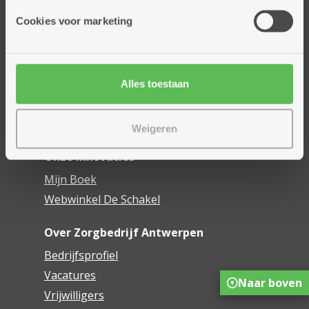
Onze diensten
Cookies voor marketing
Thuisdiensten
Dienstencentra
Assistentiewoningen
Woonzorgcentra
Alles toestaan
Financieel comfort
Mijn Zorgbedrijf
Weigeren
Onze innovaties
Mijn Boek
Webwinkel De Schakel
Over Zorgbedrijf Antwerpen
Bedrijfsprofiel
Vacatures
Naar boven
Vrijwilligers