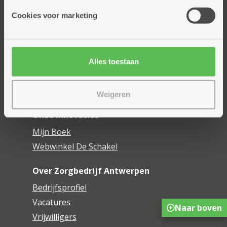
Onze diensten
Cookies voor marketing
Thuisdiensten
Dienstencentra
Assistentiewoningen
Woonzorgcentra
Alles toestaan
Financieel comfort
Mijn Zorgbedrijf
Weigeren
Onze innovaties
Mijn Boek
Webwinkel De Schakel
Over Zorgbedrijf Antwerpen
Bedrijfsprofiel
Vacatures
Naar boven
Vrijwilligers