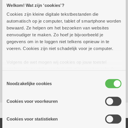
Welkom! Wat zijn ‘cookies’?
Cookies zijn kleine digitale tekstbestanden die
Van maandag 31 augustus 2026,
10.00 uur
automatisch op je computer, tablet of smartphone worden
wekelijks op maandag tot 28
tot 11.00
bewaard. Ze helpen om het bezoeken van websites
december 2026
uur
eenvoudiger te maken. Zo hoef je bijvoorbeeld je
€ 2
gegevens om in te loggen niet telkens opnieuw in te
voeren. Cookies zijn niet schadelijk voor je computer.
Reserveer vervoer
Volgens de wet mogen wij cookies op jouw toestel
opslaan als ze strikt noodzakelijk zijn voor het gebruik
Dienstencentrum Portugesehof
van de site, dat kan je niet weigeren. Voor andere soorten
Portugesestraat 1
Toestemmingsselectie
cookies hebben we jouw toestemming nodig. Sommige
Noodzakelijke cookies
2660 Hoboken
cookies worden geplaatst door derde partijen die een
dienst aanbieden op onze pagina's. We delen zo
Cookies voor voorkeuren
informatie over jouw (geanonimiseerd) gebruik van onze
Delen
site voor social media, advertenties en analyse. Deze
partners kunnen deze gegevens combineren met andere
Cookies voor statistieken
informatie die je aan hen verstrekte.