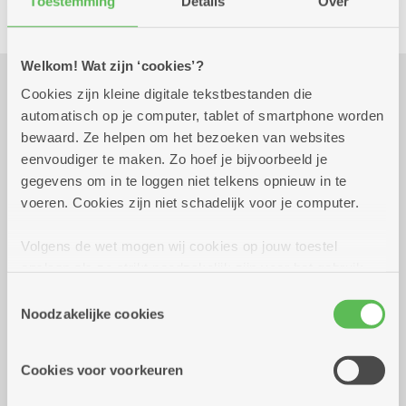
Toestemming
Details
Over
Welkom! Wat zijn ‘cookies’?
Cookies zijn kleine digitale tekstbestanden die
Praktisch
automatisch op je computer, tablet of smartphone worden
bewaard. Ze helpen om het bezoeken van websites
eenvoudiger te maken. Zo hoef je bijvoorbeeld je
vrijdag 11 september 2026 -
10.00 uur tot
gegevens om in te loggen niet telkens opnieuw in te
vrijdag 25 september 2026
14.00 uur
voeren. Cookies zijn niet schadelijk voor je computer.
10 euro
Volgens de wet mogen wij cookies op jouw toestel
opslaan als ze strikt noodzakelijk zijn voor het gebruik
Reserveer vervoer
van de site, dat kan je niet weigeren. Voor andere soorten
Toestemmingsselectie
cookies hebben we jouw toestemming nodig. Sommige
Noodzakelijke cookies
Dienstencentrum Rozenboom
cookies worden geplaatst door derde partijen die een
Hallershofstraat 5
dienst aanbieden op onze pagina's. We delen zo
2100 Deurne
Cookies voor voorkeuren
informatie over jouw (geanonimiseerd) gebruik van onze
site voor social media, advertenties en analyse. Deze