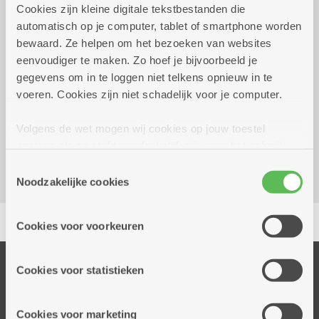
Cookies zijn kleine digitale tekstbestanden die
automatisch op je computer, tablet of smartphone worden
bewaard. Ze helpen om het bezoeken van websites
dinsdag 4 augustus 2026
13.30 uur tot 17.00 uur
eenvoudiger te maken. Zo hoef je bijvoorbeeld je
gegevens om in te loggen niet telkens opnieuw in te
€ 4,00
voeren. Cookies zijn niet schadelijk voor je computer.
Dienstencentrum Valaar
Volgens de wet mogen wij cookies op jouw toestel
Dichtersstraat 115
opslaan als ze strikt noodzakelijk zijn voor het gebruik
2610 Wilrijk
van de site, dat kan je niet weigeren. Voor andere soorten
Toestemmingsselectie
cookies hebben we jouw toestemming nodig. Sommige
Noodzakelijke cookies
cookies worden geplaatst door derde partijen die een
Delen
dienst aanbieden op onze pagina's. We delen zo
Cookies voor voorkeuren
informatie over jouw (geanonimiseerd) gebruik van onze
site voor social media, advertenties en analyse. Deze
partners kunnen deze gegevens combineren met andere
Onze diensten
Cookies voor statistieken
informatie die je aan hen verstrekte.
Thuisdiensten
Dienstencentra
Cookies voor marketing