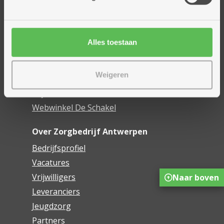
Assistentiewoningen
Woonzorgcentra
Financieel comfort
Alles toestaan
Mijn Zorgbedrijf
Weigeren
Onze innovaties
Mijn Boek
Webwinkel De Schakel
Over Zorgbedrijf Antwerpen
Bedrijfsprofiel
Vacatures
Vrijwilligers
Naar boven
Leveranciers
Jeugdzorg
Partners