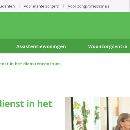
tudenten
Voor mantelzorgers
Voor zorgprofessionals
Assistentiewoningen
Woonzorgcentra
enst in het dienstencentrum