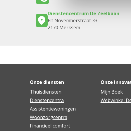
Dienstencentrum De Zeelbaan
Elf Novemberstraat 33
2170 Merksem
Onze diensten
Onze innova
Thuisdiensten
Mijn Boek
Dienstencentra
Webwinkel De
Assistentiewoningen
Woonzorgcentra
Financieel comfort