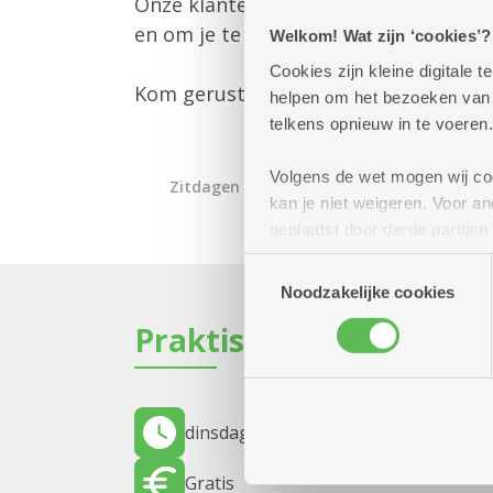
Onze klantenbegeleider is er om jou 
en om je te informeren over alle mog
Welkom! Wat zijn ‘cookies’?
Cookies zijn kleine digitale
Kom gerust langs – we helpen je gra
helpen om het bezoeken van w
telkens opnieuw in te voeren.
Volgens de wet mogen wij cook
Zitdagen klantendienst
kan je niet weigeren. Voor 
geplaatst door derde partije
(geanonimiseerd) gebruik va
Toestemmingsselectie
combineren met andere inform
Noodzakelijke cookies
Praktisch
dinsdag 15 september 2026
12.00 uur
Gratis