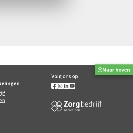
Naar boven
Volg ons op
pelingen
ijf
en