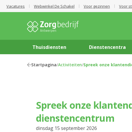
Vacatures
Webwinkel De Schakel
Voor gezinnen
Voor s
Thuisdiensten
Dienstencentra
Startpagina
/
Activiteiten
/
Spreek onze klantendi
Spreek onze klantendienst in het
dienstencentrum
dinsdag 15 september 2026