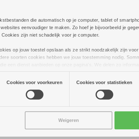
persoonlijk te helpen met al jouw vragen rond best
elijkheden die we aanbieden.
 tekstbestanden die automatisch op je computer, tablet of smart
ag verder!
ebsites eenvoudiger te maken. Zo hoef je bijvoorbeeld je gegev
 Cookies zijn niet schadelijk voor je computer.
ies op jouw toestel opslaan als ze strikt noodzakelijk zijn voor 
andere soorten cookies hebben we jouw toestemming nodig. Som
n die een dienst aanbieden op onze pagina's. We delen zo informa
n onze site voor social media, advertenties en analyse. Deze p
atie die je aan hen verstrekte.
Cookies voor voorkeuren
Cookies voor statistieken
Weigeren
 tot 16.00 uur