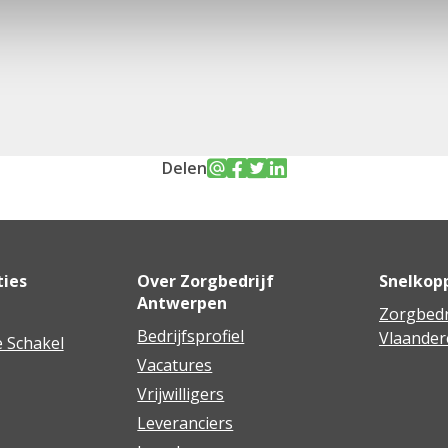
Delen
ties
Over Zorgbedrijf
Snelkop
Antwerpen
Zorgbedr
Bedrijfsprofiel
Vlaander
 Schakel
Vacatures
Vrijwilligers
Leveranciers