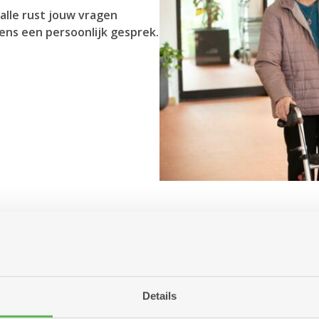
alle rust jouw vragen
ens een persoonlijk gesprek.
Antwerpen aanbiedt?
r jou betekenen?
ng of woonzorgcentrum?
Details