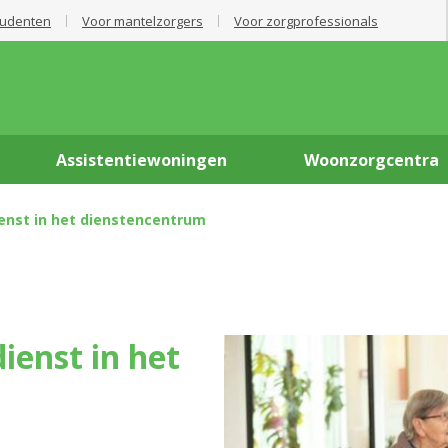
tudenten
Voor mantelzorgers
Voor zorgprofessionals
Assistentiewoningen
Woonzorgcentra
enst in het dienstencentrum