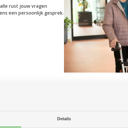
alle rust jouw vragen
ens een persoonlijk gesprek.
Antwerpen aanbiedt?
r jou betekenen?
ng of woonzorgcentrum?
Details