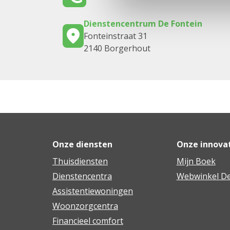
Dienstencentrum De Fontein
Fonteinstraat 31
2140 Borgerhout
Onze diensten
Onze innova
Thuisdiensten
Mijn Boek
Dienstencentra
Webwinkel De
Assistentiewoningen
Woonzorgcentra
Financieel comfort