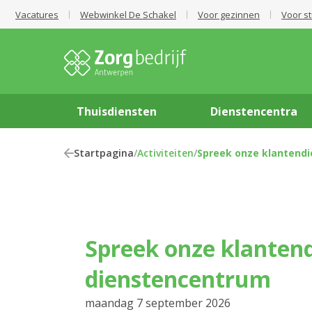
Vacatures
Webwinkel De Schakel
Voor gezinnen
Voor s
Thuisdiensten
Dienstencentra
Startpagina
/
Activiteiten
/
Spreek onze klantendi
Spreek onze klantendienst in het
dienstencentrum
maandag 7 september 2026