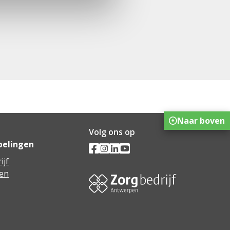
Naar boven
Volg ons op
pelingen
ijf
en