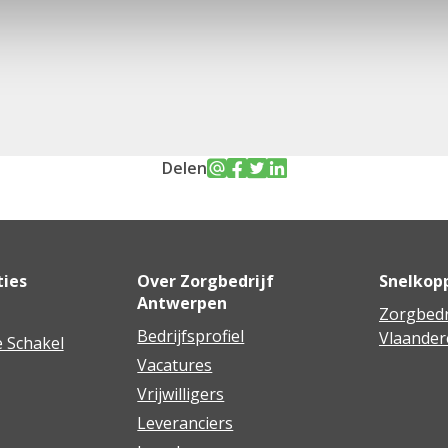
Delen
ties
Over Zorgbedrijf
Snelkop
Antwerpen
Zorgbedr
Bedrijfsprofiel
Vlaander
 Schakel
Vacatures
Vrijwilligers
Leveranciers