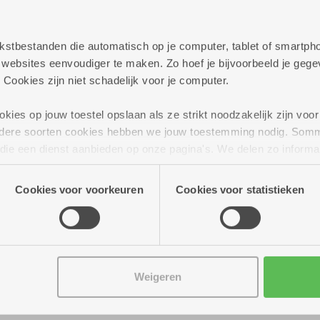
persoonlijk te helpen met al jouw vragen rond best
elijkheden die we aanbieden.
 tekstbestanden die automatisch op je computer, tablet of smart
ag verder!
ebsites eenvoudiger te maken. Zo hoef je bijvoorbeeld je gegev
 Cookies zijn niet schadelijk voor je computer.
ies op jouw toestel opslaan als ze strikt noodzakelijk zijn voor 
andere soorten cookies hebben we jouw toestemming nodig. Som
n die een dienst aanbieden op onze pagina's. We delen zo informa
n onze site voor social media, advertenties en analyse. Deze p
atie die je aan hen verstrekte.
Cookies voor voorkeuren
Cookies voor statistieken
Weigeren
 tot 14.00 uur