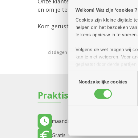
Onze klantenbegeleider is er om jou 
en om je te informeren over alle mog
Welkom! Wat zijn ‘cookies’?
Cookies zijn kleine digitale
Kom gerust langs – we helpen je gra
helpen om het bezoeken van w
telkens opnieuw in te voeren.
Volgens de wet mogen wij cook
Zitdagen klantendienst
kan je niet weigeren. Voor 
geplaatst door derde partije
(geanonimiseerd) gebruik va
Toestemmingsselectie
combineren met andere inform
Noodzakelijke cookies
Praktisch
maandag 7 september 2026
10.00 uur
Gratis