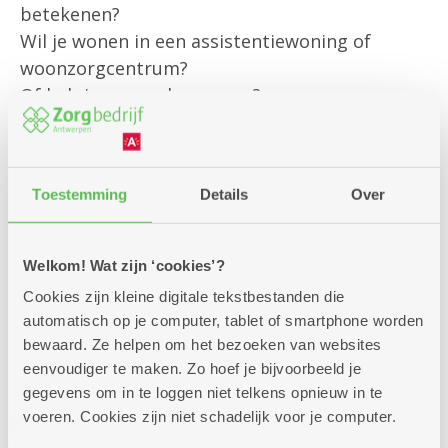
betekenen?
Wil je wonen in een assistentiewoning of
woonzorgcentrum?
Of heb je een andere vraag?
Onze klantenbegeleider is er om jou
persoonlijk te helpen met al jouw vragen rond
Toestemming
Details
Over
bestaande diensten
en om je te informeren over alle
mogelijkheden die we aanbieden.
Welkom! Wat zijn ‘cookies’?
Cookies zijn kleine digitale tekstbestanden die
Kom gerust langs – we helpen je graag verder!
automatisch op je computer, tablet of smartphone worden
bewaard. Ze helpen om het bezoeken van websites
eenvoudiger te maken. Zo hoef je bijvoorbeeld je
gegevens om in te loggen niet telkens opnieuw in te
voeren. Cookies zijn niet schadelijk voor je computer.
Zitdagen klantendienst