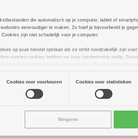
persoonlijk te helpen met al jouw vragen rond best
elijkheden die we aanbieden.
 tekstbestanden die automatisch op je computer, tablet of smart
ag verder!
ebsites eenvoudiger te maken. Zo hoef je bijvoorbeeld je gegev
 Cookies zijn niet schadelijk voor je computer.
ies op jouw toestel opslaan als ze strikt noodzakelijk zijn voor 
andere soorten cookies hebben we jouw toestemming nodig. Som
n die een dienst aanbieden op onze pagina's. We delen zo informa
n onze site voor social media, advertenties en analyse. Deze p
atie die je aan hen verstrekte.
Cookies voor voorkeuren
Cookies voor statistieken
Weigeren
 16.00 uur