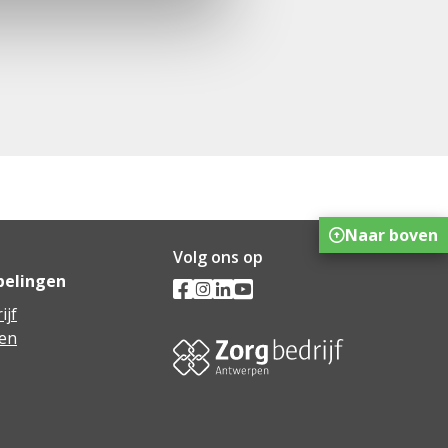
Naar boven
Volg ons op
pelingen
ijf
en