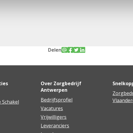
Delen
ties
Over Zorgbedrijf
Snelkop
Antwerpen
Zorgbedr
Bedrijfsprofiel
Vlaander
 Schakel
Vacatures
Vrijwilligers
Leveranciers