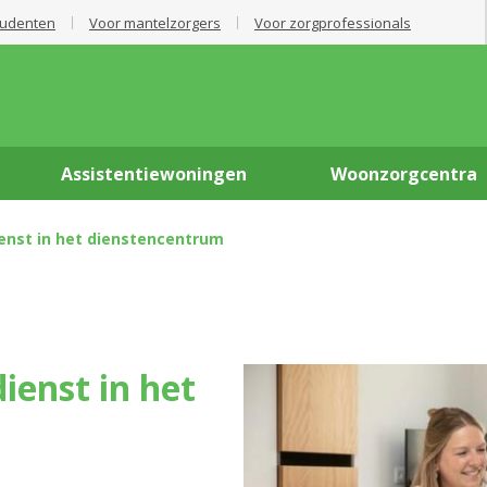
tudenten
Voor mantelzorgers
Voor zorgprofessionals
Assistentiewoningen
Woonzorgcentra
enst in het dienstencentrum