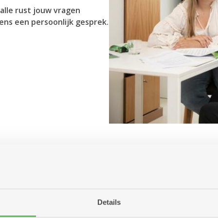
alle rust jouw vragen
ens een persoonlijk gesprek.
Antwerpen aanbiedt?
r jou betekenen?
ng of woonzorgcentrum?
Details