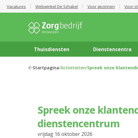
Vacatures
Webwinkel De Schakel
Voor gezinnen
Voor s
Thuisdiensten
Dienstencentra
Startpagina
/
Activiteiten
/
Spreek onze klantendi
Spreek onze klantendienst in het
dienstencentrum
vrijdag 16 oktober 2026