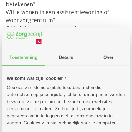
betekenen?
Wil je wonen in een assistentiewoning of
woonzorgcentrum?
Of heb je een andere vraag?
Onze klantenbegeleider is er om jou
persoonlijk te helpen met al jouw vragen rond
Toestemming
Details
Over
bestaande diensten
en om je te informeren over alle
mogelijkheden die we aanbieden.
Welkom! Wat zijn ‘cookies’?
Cookies zijn kleine digitale tekstbestanden die
Kom gerust langs – we helpen je graag verder!
automatisch op je computer, tablet of smartphone worden
bewaard. Ze helpen om het bezoeken van websites
eenvoudiger te maken. Zo hoef je bijvoorbeeld je
gegevens om in te loggen niet telkens opnieuw in te
voeren. Cookies zijn niet schadelijk voor je computer.
Zitdagen klantendienst