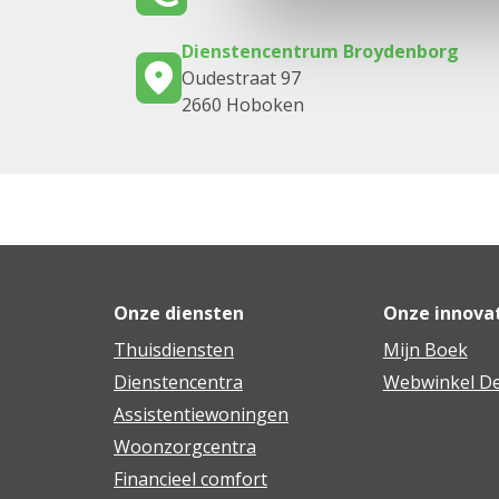
Dienstencentrum Broydenborg
Oudestraat 97
2660 Hoboken
Onze diensten
Onze innova
Thuisdiensten
Mijn Boek
Dienstencentra
Webwinkel De
Assistentiewoningen
Woonzorgcentra
Financieel comfort