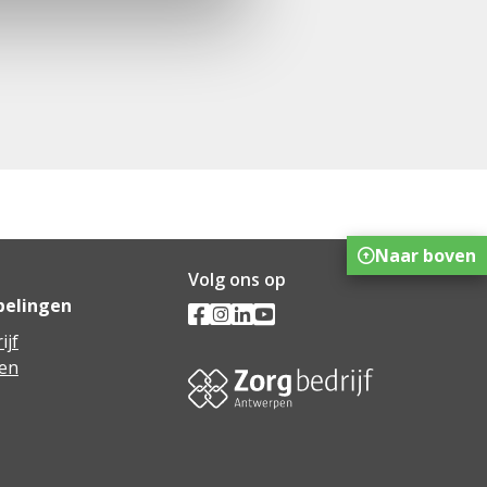
Naar boven
Volg ons op
pelingen
ijf
en