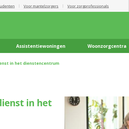
tudenten
Voor mantelzorgers
Voor zorgprofessionals
Assistentiewoningen
Woonzorgcentra
enst in het dienstencentrum