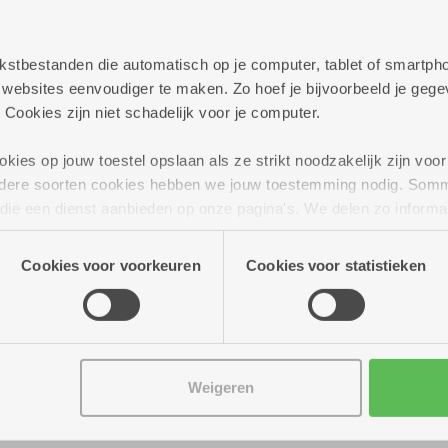
persoonlijk te helpen met al jouw vragen rond best
elijkheden die we aanbieden.
 tekstbestanden die automatisch op je computer, tablet of smart
ag verder!
ebsites eenvoudiger te maken. Zo hoef je bijvoorbeeld je gegev
 Cookies zijn niet schadelijk voor je computer.
ies op jouw toestel opslaan als ze strikt noodzakelijk zijn voor 
andere soorten cookies hebben we jouw toestemming nodig. Som
n die een dienst aanbieden op onze pagina's. We delen zo informa
n onze site voor social media, advertenties en analyse. Deze p
atie die je aan hen verstrekte.
Cookies voor voorkeuren
Cookies voor statistieken
Weigeren
ot 16.00 uur