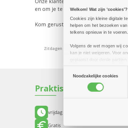
Onze klantenbegeleider is er om jou 
en om je te informeren over alle mog
Welkom! Wat zijn ‘cookies’?
Cookies zijn kleine digitale
Kom gerust langs – we helpen je gra
helpen om het bezoeken van w
telkens opnieuw in te voeren.
Volgens de wet mogen wij cook
Zitdagen klantendienst
kan je niet weigeren. Voor 
geplaatst door derde partije
(geanonimiseerd) gebruik va
Toestemmingsselectie
combineren met andere inform
Noodzakelijke cookies
Praktisch
vrijdag 13 november 2026
12.00 uur t
Gratis