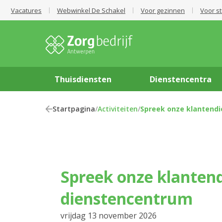
Vacatures
Webwinkel De Schakel
Voor gezinnen
Voor s
Thuisdiensten
Dienstencentra
Startpagina
/
Activiteiten
/
Spreek onze klantendi
Spreek onze klantendienst in het
dienstencentrum
vrijdag 13 november 2026