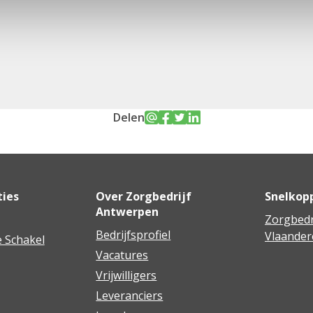
Delen
ties
Over Zorgbedrijf
Snelkop
Antwerpen
Zorgbedr
Bedrijfsprofiel
Vlaander
 Schakel
Vacatures
Vrijwilligers
Leveranciers