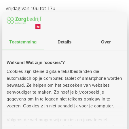
vrijdag van 10u tot 17u
zaterdag : gesloten
zondag van 11u tot 17u
Toestemming
Details
Over
Kapsalon
Welkom! Wat zijn ‘cookies’?
Cookies zijn kleine digitale tekstbestanden die
Kapster Marine
automatisch op je computer, tablet of smartphone worden
elke maandag
bewaard. Ze helpen om het bezoeken van websites
op afspraak.
eenvoudiger te maken. Zo hoef je bijvoorbeeld je
Bel 0479 49 00 67
gegevens om in te loggen niet telkens opnieuw in te
voeren. Cookies zijn niet schadelijk voor je computer.
Pedicure
Volgens de wet mogen wij cookies op jouw toestel
opslaan als ze strikt noodzakelijk zijn voor het gebruik