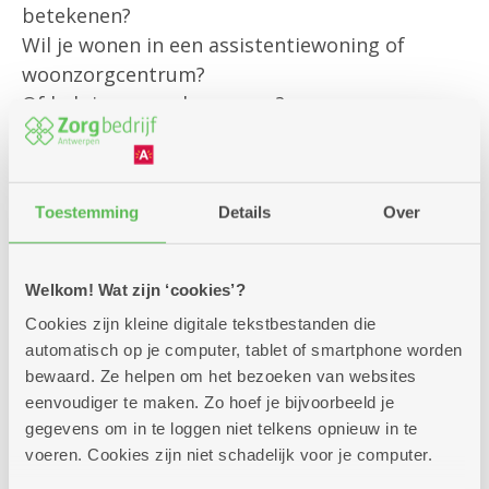
betekenen?
Wil je wonen in een assistentiewoning of
woonzorgcentrum?
Of heb je een andere vraag?
Onze klantenbegeleider is er om jou
persoonlijk te helpen met al jouw vragen rond
Toestemming
Details
Over
bestaande diensten
en om je te informeren over alle
mogelijkheden die we aanbieden.
Welkom! Wat zijn ‘cookies’?
Cookies zijn kleine digitale tekstbestanden die
Kom gerust langs – we helpen je graag verder!
automatisch op je computer, tablet of smartphone worden
bewaard. Ze helpen om het bezoeken van websites
eenvoudiger te maken. Zo hoef je bijvoorbeeld je
gegevens om in te loggen niet telkens opnieuw in te
voeren. Cookies zijn niet schadelijk voor je computer.
Zitdagen klantendienst