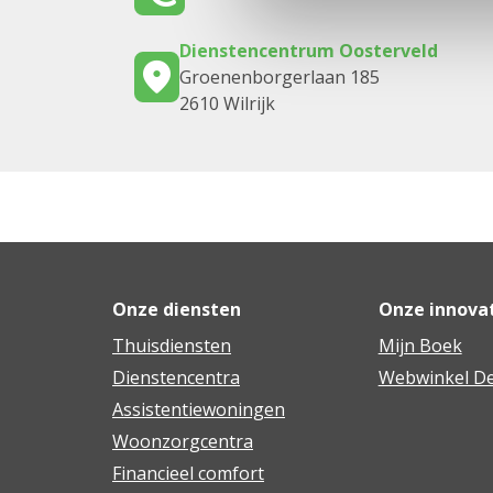
Dienstencentrum Oosterveld
Groenenborgerlaan 185
2610 Wilrijk
Onze diensten
Onze innova
Thuisdiensten
Mijn Boek
Dienstencentra
Webwinkel De
Assistentiewoningen
Woonzorgcentra
Financieel comfort