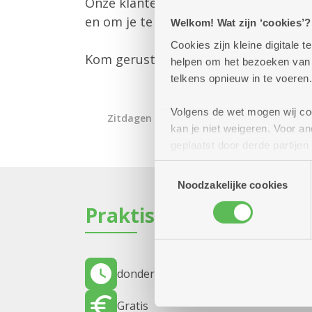
Onze klantenbegeleider is er om jou 
en om je te informeren over alle mog
Welkom! Wat zijn ‘cookies’?
Cookies zijn kleine digitale
Kom gerust langs – we helpen je gra
helpen om het bezoeken van w
telkens opnieuw in te voeren.
Volgens de wet mogen wij cook
Zitdagen klantendienst
kan je niet weigeren. Voor 
geplaatst door derde partije
(geanonimiseerd) gebruik va
Toestemmingsselectie
combineren met andere inform
Noodzakelijke cookies
Praktisch
donderdag 3 september 2026
12.00 u
Gratis