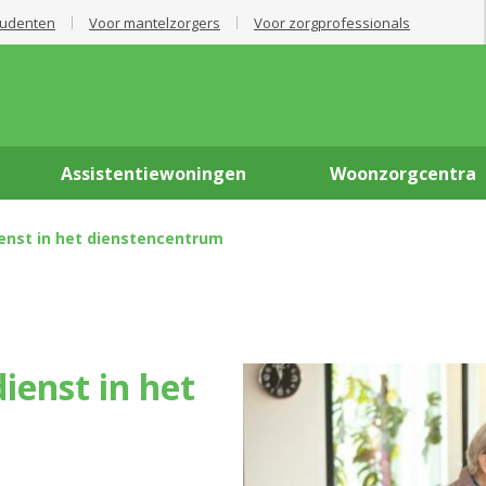
tudenten
Voor mantelzorgers
Voor zorgprofessionals
Assistentiewoningen
Woonzorgcentra
enst in het dienstencentrum