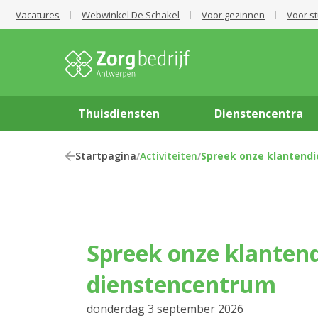
Vacatures
Webwinkel De Schakel
Voor gezinnen
Voor s
Thuisdiensten
Dienstencentra
Startpagina
/
Activiteiten
/
Spreek onze klantendi
Spreek onze klantendienst in het
dienstencentrum
donderdag 3 september 2026