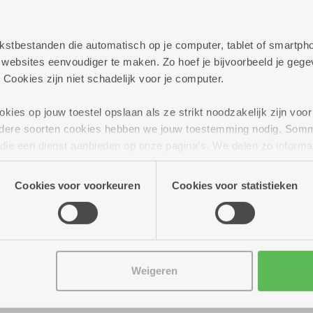
persoonlijk te helpen met al jouw vragen rond best
elijkheden die we aanbieden.
 tekstbestanden die automatisch op je computer, tablet of smart
ag verder!
ebsites eenvoudiger te maken. Zo hoef je bijvoorbeeld je gegev
 Cookies zijn niet schadelijk voor je computer.
ies op jouw toestel opslaan als ze strikt noodzakelijk zijn voor 
andere soorten cookies hebben we jouw toestemming nodig. Som
n die een dienst aanbieden op onze pagina's. We delen zo informa
n onze site voor social media, advertenties en analyse. Deze p
atie die je aan hen verstrekte.
Cookies voor voorkeuren
Cookies voor statistieken
Weigeren
ur tot 16.00 uur