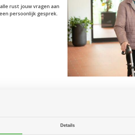
alle rust jouw vragen aan
een persoonlijk gesprek.
Antwerpen aanbiedt?
r jou betekenen?
ng of woonzorgcentrum?
Details