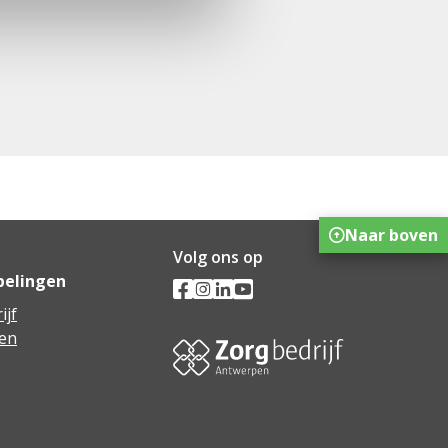
Naar boven
Volg ons op
pelingen
ijf
en