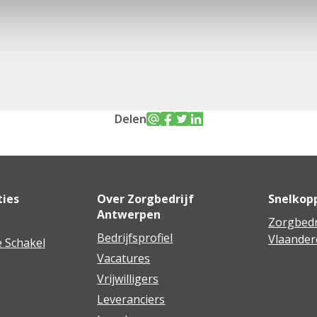
Delen
ties
Over Zorgbedrijf
Snelkop
Antwerpen
Zorgbedr
Bedrijfsprofiel
Vlaander
 Schakel
Vacatures
Vrijwilligers
Leveranciers