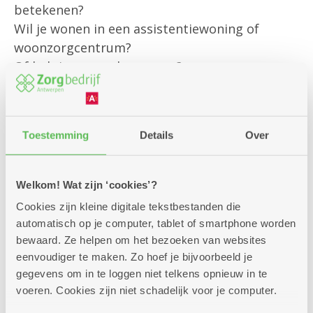
betekenen?
Wil je wonen in een assistentiewoning of
woonzorgcentrum?
Of heb je een andere vraag?
Onze klantenbegeleider is er om jou
persoonlijk te helpen met al jouw vragen rond
Toestemming
Details
Over
bestaande diensten
en om je te informeren over alle
mogelijkheden die we aanbieden.
Welkom! Wat zijn ‘cookies’?
Cookies zijn kleine digitale tekstbestanden die
Kom gerust langs – we helpen je graag verder!
automatisch op je computer, tablet of smartphone worden
bewaard. Ze helpen om het bezoeken van websites
eenvoudiger te maken. Zo hoef je bijvoorbeeld je
gegevens om in te loggen niet telkens opnieuw in te
voeren. Cookies zijn niet schadelijk voor je computer.
Zitdagen klantendienst