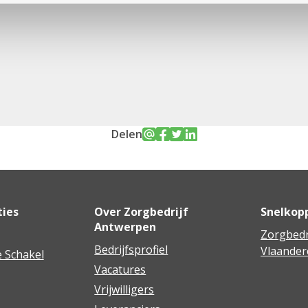
Delen
ties
Over Zorgbedrijf
Snelkop
Antwerpen
Zorgbedr
Bedrijfsprofiel
Vlaander
 Schakel
Vacatures
Vrijwilligers