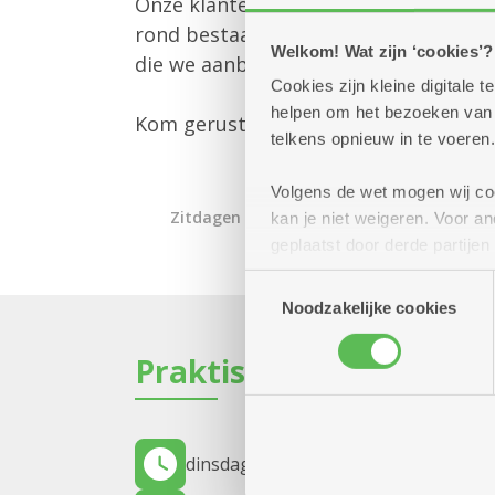
Onze klantenbegeleider is er om jou 
rond bestaande diensten en om je te
Welkom! Wat zijn ‘cookies’?
die we aanbieden.
Cookies zijn kleine digitale
helpen om het bezoeken van w
Kom gerust langs – we helpen je graa
telkens opnieuw in te voeren.
Volgens de wet mogen wij cook
Zitdagen klantendienst
kan je niet weigeren. Voor 
geplaatst door derde partije
(geanonimiseerd) gebruik va
Toestemmingsselectie
combineren met andere inform
Noodzakelijke cookies
Praktisch
dinsdag 6 oktober 2026
11.00 uur tot