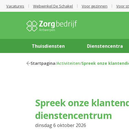
Vacatures
Webwinkel De Schakel
Voor gezinnen
Voor s
Thuisdiensten
Dienstencentra
Startpagina
/
Activiteiten
/
Spreek onze klantendi
Spreek onze klantendienst in het
dienstencentrum
dinsdag 6 oktober 2026