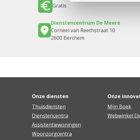
Gratis
Dienstencentrum De Meere
Corneel van Reethstraat 10
2600 Berchem
Onze diensten
Onze innova
Thuisdiensten
Mijn Boek
Dienstencentra
Webwinkel De
Assistentiewoningen
Woonzorgcentra