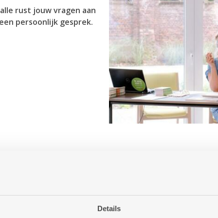
alle rust jouw vragen aan
een persoonlijk gesprek.
 Antwerpen aanbiedt?
or jou betekenen?
ng of woonzorgcentrum?
Details