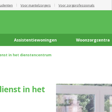
tudenten
Voor mantelzorgers
Voor zorgprofessionals
Assistentiewoningen
Woonzorgcentra
enst in het dienstencentrum