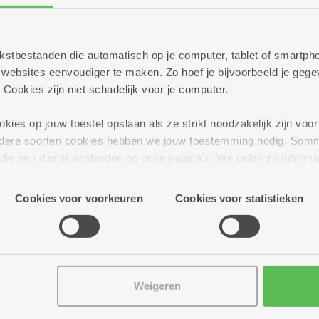
persoonlijk te helpen met al jouw vragen
 informeren over alle mogelijkheden
 tekstbestanden die automatisch op je computer, tablet of smart
ebsites eenvoudiger te maken. Zo hoef je bijvoorbeeld je gegev
g verder!
 Cookies zijn niet schadelijk voor je computer.
ies op jouw toestel opslaan als ze strikt noodzakelijk zijn voor 
andere soorten cookies hebben we jouw toestemming nodig. Som
n die een dienst aanbieden op onze pagina's. We delen zo informa
n onze site voor social media, advertenties en analyse. Deze p
atie die je aan hen verstrekte.
Cookies voor voorkeuren
Cookies voor statistieken
Weigeren
 15.00 uur