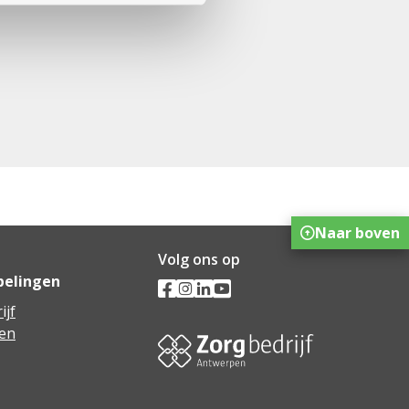
Naar boven
Volg ons op
pelingen
ijf
en