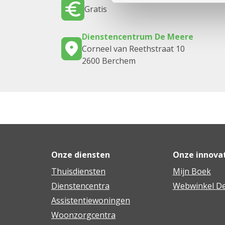
Gratis
Dienstencentrum De Meere
Corneel van Reethstraat 10
2600 Berchem
Onze diensten
Onze innova
Thuisdiensten
Mijn Boek
Dienstencentra
Webwinkel De
Assistentiewoningen
Woonzorgcentra