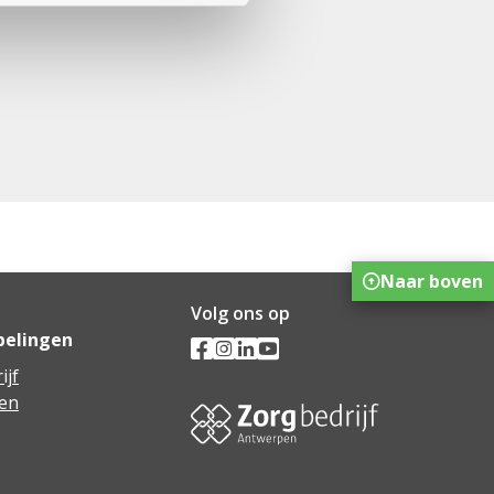
Naar boven
Volg ons op
pelingen
ijf
en