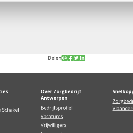
Delen
ties
Over Zorgbedrijf
Snelkop
Antwerpen
Zorgbedr
Bedrijfsprofiel
Vlaander
 Schakel
Vacatures
Vrijwilligers