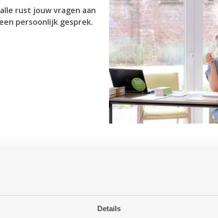
alle rust jouw vragen aan
een persoonlijk gesprek.
 Antwerpen aanbiedt?
or jou betekenen?
ng of woonzorgcentrum?
Details