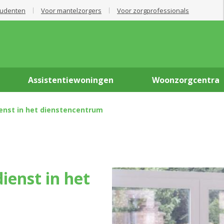
tudenten
Voor mantelzorgers
Voor zorgprofessionals
Assistentiewoningen
Woonzorgcentra
enst in het dienstencentrum