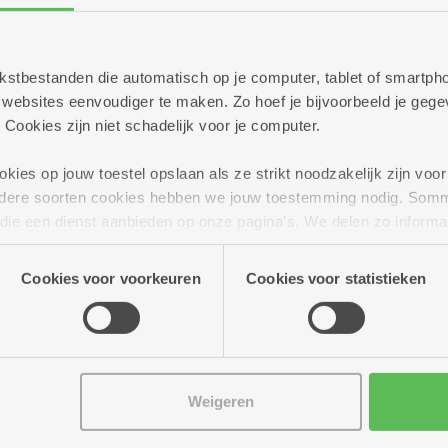
persoonlijk te helpen met al jouw vragen
 informeren over alle mogelijkheden
 tekstbestanden die automatisch op je computer, tablet of smart
ebsites eenvoudiger te maken. Zo hoef je bijvoorbeeld je gegev
g verder!
 Cookies zijn niet schadelijk voor je computer.
ies op jouw toestel opslaan als ze strikt noodzakelijk zijn voor 
andere soorten cookies hebben we jouw toestemming nodig. Som
n die een dienst aanbieden op onze pagina's. We delen zo informa
n onze site voor social media, advertenties en analyse. Deze p
atie die je aan hen verstrekte.
Cookies voor voorkeuren
Cookies voor statistieken
Weigeren
 tot 15.00 uur