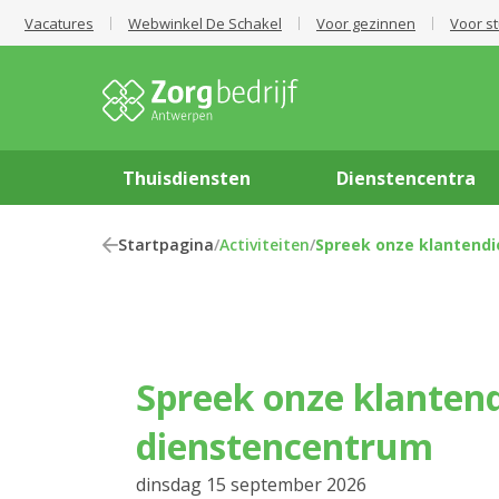
Vacatures
Webwinkel De Schakel
Voor gezinnen
Voor s
Thuisdiensten
Dienstencentra
Startpagina
/
Activiteiten
/
Spreek onze klantendi
Spreek onze klantendienst in het
dienstencentrum
dinsdag 15 september 2026