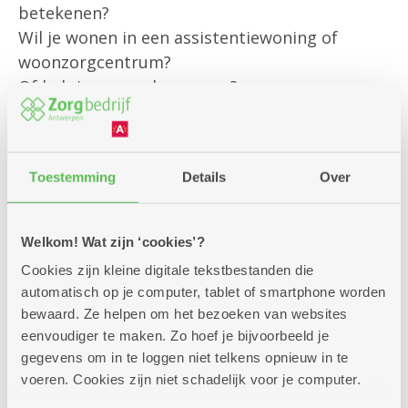
betekenen?
Wil je wonen in een assistentiewoning of
woonzorgcentrum?
Of heb je een andere vraag?
Onze klantenbegeleider is er om jou
persoonlijk te helpen met al jouw vragen rond
Toestemming
Details
Over
bestaande diensten
en om je te informeren over alle
mogelijkheden die we aanbieden.
Welkom! Wat zijn ‘cookies’?
Cookies zijn kleine digitale tekstbestanden die
Kom gerust langs – we helpen je graag verder!
automatisch op je computer, tablet of smartphone worden
bewaard. Ze helpen om het bezoeken van websites
eenvoudiger te maken. Zo hoef je bijvoorbeeld je
gegevens om in te loggen niet telkens opnieuw in te
voeren. Cookies zijn niet schadelijk voor je computer.
Zitdagen klantendienst