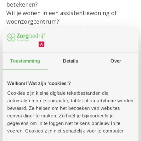
betekenen?
Wil je wonen in een assistentiewoning of
woonzorgcentrum?
Of heb je een andere vraag?
Onze klantenbegeleider is er om jou
persoonlijk te helpen met al jouw vragen rond
Toestemming
Details
Over
bestaande diensten
en om je te informeren over alle
mogelijkheden die we aanbieden.
Welkom! Wat zijn ‘cookies’?
Cookies zijn kleine digitale tekstbestanden die
Kom gerust langs – we helpen je graag verder!
automatisch op je computer, tablet of smartphone worden
bewaard. Ze helpen om het bezoeken van websites
eenvoudiger te maken. Zo hoef je bijvoorbeeld je
gegevens om in te loggen niet telkens opnieuw in te
voeren. Cookies zijn niet schadelijk voor je computer.
Zitdagen klantendienst