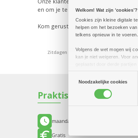
Onze klantenbegeleider is er om jou 
en om je te informeren over alle mog
Welkom! Wat zijn ‘cookies’?
Cookies zijn kleine digitale
Kom gerust langs – we helpen je gra
helpen om het bezoeken van w
telkens opnieuw in te voeren.
Volgens de wet mogen wij cook
Zitdagen klantendienst
kan je niet weigeren. Voor 
geplaatst door derde partije
(geanonimiseerd) gebruik va
Toestemmingsselectie
combineren met andere inform
Noodzakelijke cookies
Praktisch
maandag 31 augustus 2026
11.00 uur
Gratis