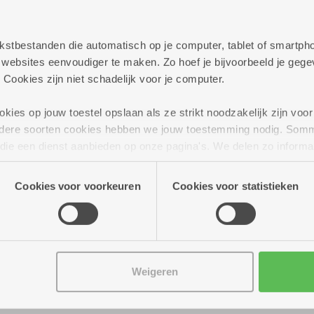
persoonlijk te helpen met al jouw vragen rond best
elijkheden die we aanbieden.
 tekstbestanden die automatisch op je computer, tablet of smart
ag verder!
ebsites eenvoudiger te maken. Zo hoef je bijvoorbeeld je gegev
 Cookies zijn niet schadelijk voor je computer.
ies op jouw toestel opslaan als ze strikt noodzakelijk zijn voor 
andere soorten cookies hebben we jouw toestemming nodig. Som
n die een dienst aanbieden op onze pagina's. We delen zo informa
n onze site voor social media, advertenties en analyse. Deze p
atie die je aan hen verstrekte.
Cookies voor voorkeuren
Cookies voor statistieken
Weigeren
 tot 15.00 uur