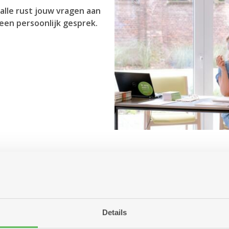
alle rust jouw vragen aan
een persoonlijk gesprek.
Antwerpen aanbiedt?
r jou betekenen?
ng of woonzorgcentrum?
Details