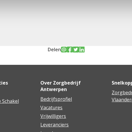
Delen
ties
Over Zorgbedrijf
Snelkop
Antwerpen
Zorgbedr
Bedrijfsprofiel
Vlaander
 Schakel
Vacatures
Vrijwilligers
Leveranciers