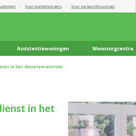
tudenten
Voor mantelzorgers
Voor zorgprofessionals
Assistentiewoningen
Woonzorgcentra
enst in het dienstencentrum