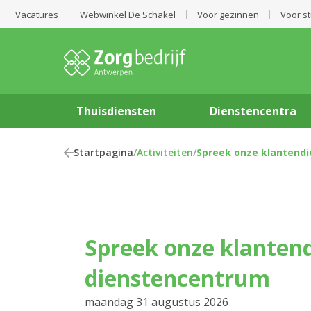
Vacatures
Webwinkel De Schakel
Voor gezinnen
Voor s
Thuisdiensten
Dienstencentra
Startpagina
/
Activiteiten
/
Spreek onze klantendi
Spreek onze klantendienst in het
dienstencentrum
maandag 31 augustus 2026