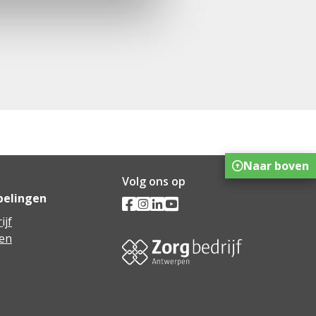
Naar boven
Volg ons op
pelingen
ijf
en