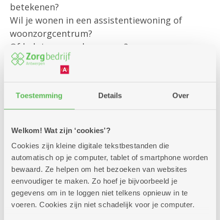
betekenen?
Wil je wonen in een assistentiewoning of
woonzorgcentrum?
Of heb je een andere vraag?
Onze klantenbegeleider is er om jou
persoonlijk te helpen met al jouw vragen rond
Toestemming
Details
Over
bestaande diensten
en om je te informeren over alle
mogelijkheden die we aanbieden.
Welkom! Wat zijn ‘cookies’?
Cookies zijn kleine digitale tekstbestanden die
Kom gerust langs – we helpen je graag verder!
automatisch op je computer, tablet of smartphone worden
bewaard. Ze helpen om het bezoeken van websites
eenvoudiger te maken. Zo hoef je bijvoorbeeld je
gegevens om in te loggen niet telkens opnieuw in te
voeren. Cookies zijn niet schadelijk voor je computer.
Zitdagen klantendienst