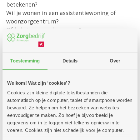
betekenen?
Wil je wonen in een assistentiewoning of
woonzorgcentrum?
Of heb je een andere vraag?
Onze klantenbegeleider is er om jou
persoonlijk te helpen met al jouw vragen rond
Toestemming
Details
Over
bestaande diensten
en om je te informeren over alle
mogelijkheden die we aanbieden.
Welkom! Wat zijn ‘cookies’?
Cookies zijn kleine digitale tekstbestanden die
Kom gerust langs – we helpen je graag verder!
automatisch op je computer, tablet of smartphone worden
bewaard. Ze helpen om het bezoeken van websites
eenvoudiger te maken. Zo hoef je bijvoorbeeld je
gegevens om in te loggen niet telkens opnieuw in te
voeren. Cookies zijn niet schadelijk voor je computer.
Zitdagen klantendienst