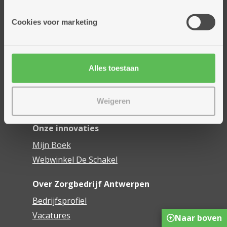
Onze diensten
Cookies voor marketing
Thuisdiensten
Dienstencentra
Assistentiewoningen
Alles toestaan
Woonzorgcentra
Financieel comfort
Weigeren
Mijn Zorgbedrijf
Onze innovaties
Mijn Boek
Webwinkel De Schakel
Over Zorgbedrijf Antwerpen
Bedrijfsprofiel
Vacatures
Naar boven