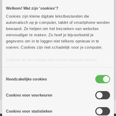
Welkom! Wat zijn ‘cookies’?
Praktisch
Cookies zijn kleine digitale tekstbestanden die
automatisch op je computer, tablet of smartphone worden
woensdag 9 september
14.00 uur tot 16.00
bewaard. Ze helpen om het bezoeken van websites
2026
uur
eenvoudiger te maken. Zo hoef je bijvoorbeeld je
6 euro voor 10 spellen, smul: gebakje (biscuit)
gegevens om in te loggen niet telkens opnieuw in te
met warme drank 6 euro
voeren. Cookies zijn niet schadelijk voor je computer.
Volgens de wet mogen wij cookies op jouw toestel
Reserveer vervoer
opslaan als ze strikt noodzakelijk zijn voor het gebruik
Dienstencentrum Rozenboom
van de site, dat kan je niet weigeren. Voor andere soorten
Toestemmingsselectie
Hallershofstraat 5
cookies hebben we jouw toestemming nodig. Sommige
Noodzakelijke cookies
2100 Deurne
cookies worden geplaatst door derde partijen die een
dienst aanbieden op onze pagina's. We delen zo
Cookies voor voorkeuren
informatie over jouw (geanonimiseerd) gebruik van onze
Delen
site voor social media, advertenties en analyse. Deze
partners kunnen deze gegevens combineren met andere
Cookies voor statistieken
informatie die je aan hen verstrekte.