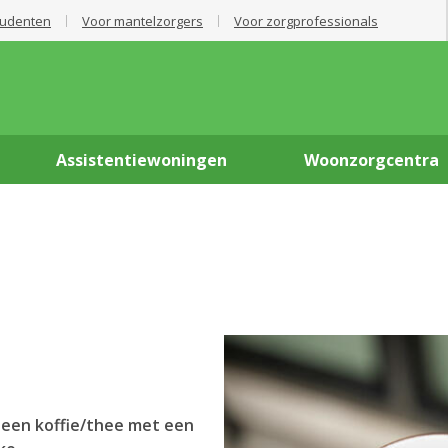
tudenten
Voor mantelzorgers
Voor zorgprofessionals
Assistentiewoningen
Woonzorgcentra
 een koffie/thee met een