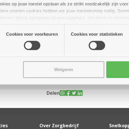
ies op jouw toestel opslaan als ze strikt noodzakelijk zijn voor 
andere soorten cookies hebben we jouw toestemming nodig. Som
n die een dienst aanbieden op onze pagina's. We delen zo informa
n onze site voor social media, advertenties en analyse. Deze p
r tot 16.00 uur
atie die je aan hen verstrekte.
Cookies voor voorkeuren
Cookies voor statistieken
Weigeren
Delen
ties
Over Zorgbedrijf
Snelkop