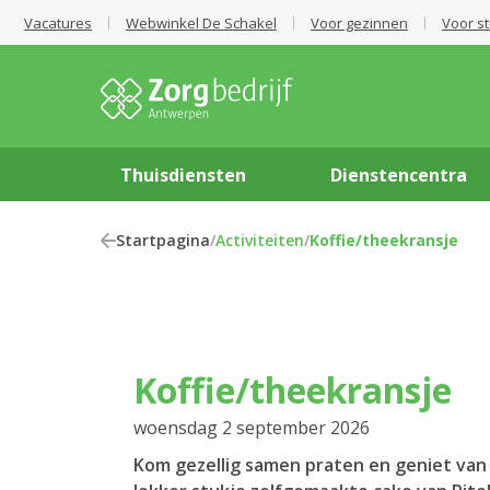
Vacatures
Webwinkel De Schakel
Voor gezinnen
Voor s
Thuisdiensten
Dienstencentra
Startpagina
/
Activiteiten
/
Koffie/theekransje
Koffie/theekransje
woensdag 2 september 2026
Kom gezellig samen praten en geniet van