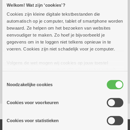
Praktisch
Welkom! Wat zijn ‘cookies’?
Cookies zijn kleine digitale tekstbestanden die
automatisch op je computer, tablet of smartphone worden
vrijdag 21 augustus 2026
15.00 uur tot 20.00 uur
bewaard. Ze helpen om het bezoeken van websites
eenvoudiger te maken. Zo hoef je bijvoorbeeld je
Gratis
gegevens om in te loggen niet telkens opnieuw in te
voeren. Cookies zijn niet schadelijk voor je computer.
Reserveer vervoer
Volgens de wet mogen wij cookies op jouw toestel
opslaan als ze strikt noodzakelijk zijn voor het gebruik
Kombine Boelaer (dienstencentrum)
van de site, dat kan je niet weigeren. Voor andere soorten
Lodewijk van Berckenlaan 361 G 01
Toestemmingsselectie
cookies hebben we jouw toestemming nodig. Sommige
Noodzakelijke cookies
2140 Borgerhout
cookies worden geplaatst door derde partijen die een
dienst aanbieden op onze pagina's. We delen zo
Cookies voor voorkeuren
informatie over jouw (geanonimiseerd) gebruik van onze
Delen
site voor social media, advertenties en analyse. Deze
partners kunnen deze gegevens combineren met andere
Cookies voor statistieken
informatie die je aan hen verstrekte.
Onze diensten