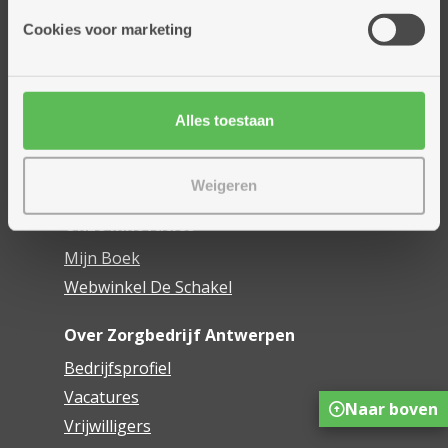
Cookies voor marketing
Thuisdiensten
Dienstencentra
Assistentiewoningen
Woonzorgcentra
Alles toestaan
Financieel comfort
Mijn Zorgbedrijf
Weigeren
Onze innovaties
Mijn Boek
Webwinkel De Schakel
Over Zorgbedrijf Antwerpen
Bedrijfsprofiel
Vacatures
Naar boven
Vrijwilligers