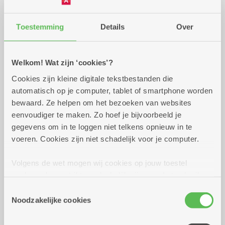
Toestemming
Details
Over
Praktisch
Welkom! Wat zijn ‘cookies’?
donderdag 30 juli 2026
10.00 uur tot 17.00 uur
Cookies zijn kleine digitale tekstbestanden die
Kostprijs vervoer is te delen door het aantal
automatisch op je computer, tablet of smartphone worden
deelnemers.
bewaard. Ze helpen om het bezoeken van websites
Plaatsen zijn beperkt!!
eenvoudiger te maken. Zo hoef je bijvoorbeeld je
gegevens om in te loggen niet telkens opnieuw in te
voeren. Cookies zijn niet schadelijk voor je computer.
Reserveer vervoer
Dienstencentrum De Meere
Volgens de wet mogen wij cookies op jouw toestel
Corneel van Reethstraat 10
opslaan als ze strikt noodzakelijk zijn voor het gebruik
2600 Berchem
van de site, dat kan je niet weigeren. Voor andere soorten
Toestemmingsselectie
Dienstencentrum De Veldekens
cookies hebben we jouw toestemming nodig. Sommige
Noodzakelijke cookies
Frans Beckersstraat 33
cookies worden geplaatst door derde partijen die een
2600 Berchem
dienst aanbieden op onze pagina's. We delen zo