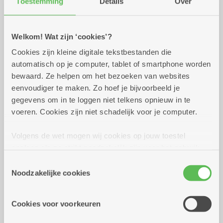
Toestemming
Details
Over
Praktisch
Welkom! Wat zijn ‘cookies’?
zaterdag 15 augustus
12.00 uur tot 13.00
Cookies zijn kleine digitale tekstbestanden die
2026
uur
automatisch op je computer, tablet of smartphone worden
maaltijdbon
bewaard. Ze helpen om het bezoeken van websites
Soep van rode paprika en mascarpone
eenvoudiger te maken. Zo hoef je bijvoorbeeld je
Kippenoesters, lichte kippenjus met citroen,
gegevens om in te loggen niet telkens opnieuw in te
salade van veelkleurige kerstomaten,
voeren. Cookies zijn niet schadelijk voor je computer.
komkommer en basilicum, gebakken krieltjes
met rozemarijn
Volgens de wet mogen wij cookies op jouw toestel
Cheesecake in een glas met bosbessen en
opslaan als ze strikt noodzakelijk zijn voor het gebruik
limoen
van de site, dat kan je niet weigeren. Voor andere soorten
Toestemmingsselectie
cookies hebben we jouw toestemming nodig. Sommige
Noodzakelijke cookies
Dienstencentrum Santiago
cookies worden geplaatst door derde partijen die een
Canadalaan 21
dienst aanbieden op onze pagina's. We delen zo
2030 Antwerpen
Cookies voor voorkeuren
informatie over jouw (geanonimiseerd) gebruik van onze
site voor social media, advertenties en analyse. Deze