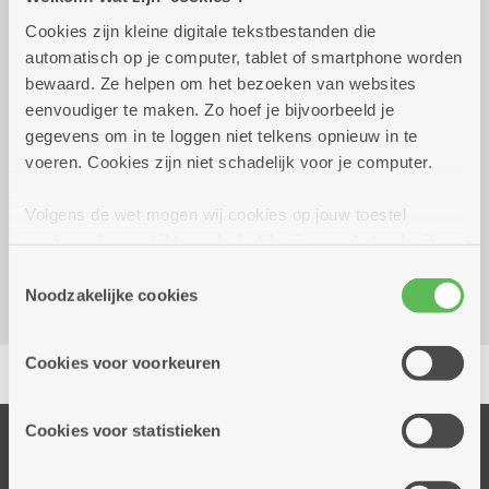
Cookies zijn kleine digitale tekstbestanden die
donderdag 13 augustus
14.00 uur tot 16.00
automatisch op je computer, tablet of smartphone worden
2026
uur
bewaard. Ze helpen om het bezoeken van websites
eenvoudiger te maken. Zo hoef je bijvoorbeeld je
gratis
gegevens om in te loggen niet telkens opnieuw in te
voeren. Cookies zijn niet schadelijk voor je computer.
Reserveer vervoer
Volgens de wet mogen wij cookies op jouw toestel
Dienstencentrum De Meere
opslaan als ze strikt noodzakelijk zijn voor het gebruik
Corneel van Reethstraat 10
van de site, dat kan je niet weigeren. Voor andere soorten
Toestemmingsselectie
2600 Berchem
cookies hebben we jouw toestemming nodig. Sommige
Noodzakelijke cookies
cookies worden geplaatst door derde partijen die een
dienst aanbieden op onze pagina's. We delen zo
Delen
Cookies voor voorkeuren
informatie over jouw (geanonimiseerd) gebruik van onze
site voor social media, advertenties en analyse. Deze
partners kunnen deze gegevens combineren met andere
Cookies voor statistieken
Onze diensten
informatie die je aan hen verstrekte.
Thuisdiensten