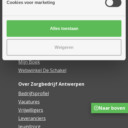
Cookies voor marketing
Dienstencentra
Assistentiewoningen
Woonzorgcentra
Alles toestaan
Financieel comfort
Mijn Zorgbedrijf
Weigeren
Onze innovaties
Mijn Boek
Webwinkel De Schakel
Over Zorgbedrijf Antwerpen
Bedrijfsprofiel
Vacatures
Naar boven
Vrijwilligers
Leveranciers
Jeugdzorg