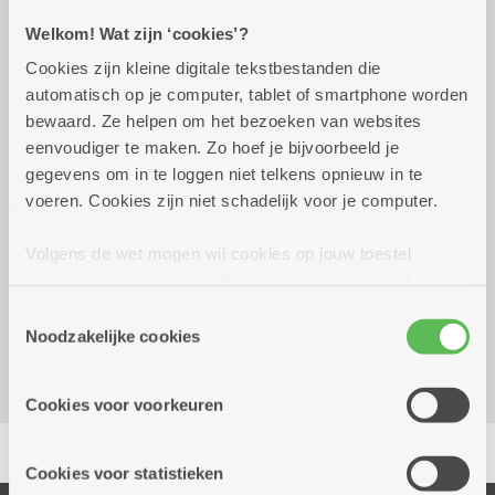
Welkom! Wat zijn ‘cookies’?
Praktisch
Cookies zijn kleine digitale tekstbestanden die
automatisch op je computer, tablet of smartphone worden
woensdag 19 augustus
14.00 uur tot 16.30
bewaard. Ze helpen om het bezoeken van websites
2026
uur
eenvoudiger te maken. Zo hoef je bijvoorbeeld je
gegevens om in te loggen niet telkens opnieuw in te
5 euro per kaart
voeren. Cookies zijn niet schadelijk voor je computer.
Volgens de wet mogen wij cookies op jouw toestel
Reserveer vervoer
opslaan als ze strikt noodzakelijk zijn voor het gebruik
Kombine Tuinwijk (dienstencentrum)
van de site, dat kan je niet weigeren. Voor andere soorten
Toestemmingsselectie
De Lunden 2E
cookies hebben we jouw toestemming nodig. Sommige
Noodzakelijke cookies
2170 Merksem
cookies worden geplaatst door derde partijen die een
dienst aanbieden op onze pagina's. We delen zo
Cookies voor voorkeuren
informatie over jouw (geanonimiseerd) gebruik van onze
Delen
site voor social media, advertenties en analyse. Deze
partners kunnen deze gegevens combineren met andere
Cookies voor statistieken
informatie die je aan hen verstrekte.