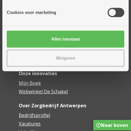
Onze diensten
Cookies voor marketing
Thuisdiensten
Dienstencentra
Assistentiewoningen
Alles toestaan
Woonzorgcentra
Financieel comfort
Weigeren
Mijn Zorgbedrijf
Onze innovaties
Mijn Boek
Webwinkel De Schakel
Over Zorgbedrijf Antwerpen
Bedrijfsprofiel
Vacatures
Naar boven