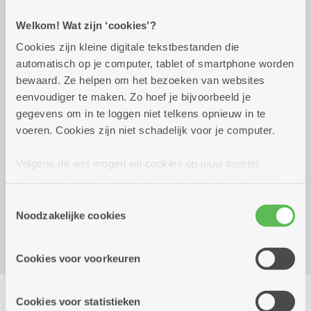
Welkom! Wat zijn ‘cookies’?
Praktisch
Cookies zijn kleine digitale tekstbestanden die
automatisch op je computer, tablet of smartphone worden
bewaard. Ze helpen om het bezoeken van websites
dinsdag 4 augustus 2026
09.00 uur tot 16.30 uur
eenvoudiger te maken. Zo hoef je bijvoorbeeld je
gegevens om in te loggen niet telkens opnieuw in te
Prijs: 2,5 euro
voeren. Cookies zijn niet schadelijk voor je computer.
Inschrijven voor 27 juli 2026.
Volgens de wet mogen wij cookies op jouw toestel
Reserveer vervoer
opslaan als ze strikt noodzakelijk zijn voor het gebruik
Dienstencentrum De Zeelbaan
van de site, dat kan je niet weigeren. Voor andere soorten
Toestemmingsselectie
Elf Novemberstraat 33
cookies hebben we jouw toestemming nodig. Sommige
Noodzakelijke cookies
2170 Merksem
cookies worden geplaatst door derde partijen die een
dienst aanbieden op onze pagina's. We delen zo
Cookies voor voorkeuren
informatie over jouw (geanonimiseerd) gebruik van onze
site voor social media, advertenties en analyse. Deze
Delen
partners kunnen deze gegevens combineren met andere
Cookies voor statistieken