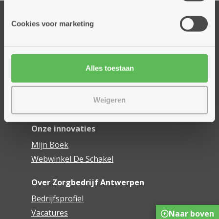
informatie die je aan hen verstrekte.
Onze diensten
Cookies voor marketing
Thuisdiensten
Dienstencentra
Assistentiewoningen
Alles toestaan
Woonzorgcentra
Financieel comfort
Weigeren
Mijn Zorgbedrijf
Onze innovaties
Mijn Boek
Webwinkel De Schakel
Over Zorgbedrijf Antwerpen
Bedrijfsprofiel
Vacatures
Naar boven