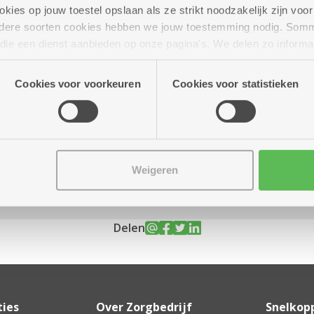
ies op jouw toestel opslaan als ze strikt noodzakelijk zijn voor 
andere soorten cookies hebben we jouw toestemming nodig. Som
n die een dienst aanbieden op onze pagina's. We delen zo informa
n onze site voor social media, advertenties en analyse. Deze p
 20.00 uur
atie die je aan hen verstrekte.
Cookies voor voorkeuren
Cookies voor statistieken
Weigeren
Delen
ties
Over Zorgbedrijf
Snelkop