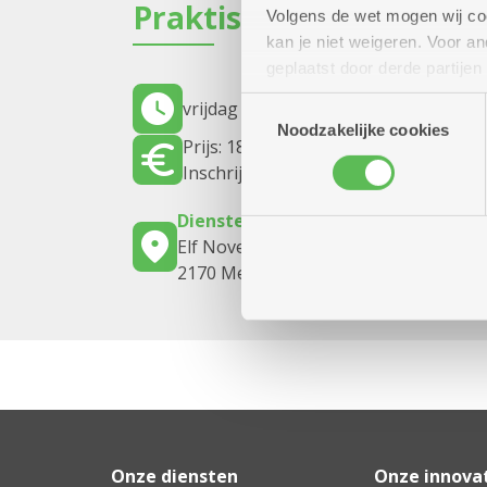
Praktisch
Volgens de wet mogen wij cook
kan je niet weigeren. Voor 
geplaatst door derde partije
(geanonimiseerd) gebruik va
Toestemmingsselectie
vrijdag 7 augustus 2026
16.00 uur tot
combineren met andere inform
Noodzakelijke cookies
Prijs: 18 euro
Inschrijven voor 27 juli 2026.
Dienstencentrum De Zeelbaan
Elf Novemberstraat 33
2170 Merksem
Onze diensten
Onze innova