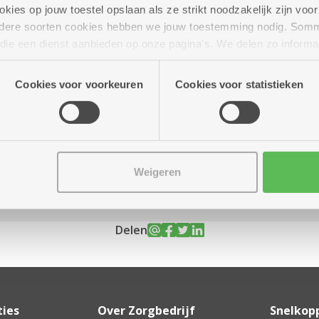
ies op jouw toestel opslaan als ze strikt noodzakelijk zijn voor 
andere soorten cookies hebben we jouw toestemming nodig. Som
n die een dienst aanbieden op onze pagina's. We delen zo informa
n onze site voor social media, advertenties en analyse. Deze p
ot 16.00 uur
atie die je aan hen verstrekte.
Cookies voor voorkeuren
Cookies voor statistieken
Weigeren
Delen
ties
Over Zorgbedrijf
Snelkop