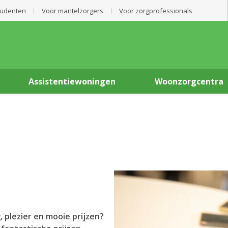
tudenten
Voor mantelzorgers
Voor zorgprofessionals
Assistentiewoningen
Woonzorgcentra
, plezier en mooie prijzen?