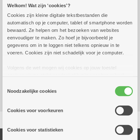
Praktisch
Welkom! Wat zijn ‘cookies’?
Cookies zijn kleine digitale tekstbestanden die
automatisch op je computer, tablet of smartphone worden
dinsdag 28 juli 2026
14.00 uur tot 16.00 uur
bewaard. Ze helpen om het bezoeken van websites
eenvoudiger te maken. Zo hoef je bijvoorbeeld je
Prijs: 1 euro per kaart
gegevens om in te loggen niet telkens opnieuw in te
voeren. Cookies zijn niet schadelijk voor je computer.
Reserveer vervoer
Volgens de wet mogen wij cookies op jouw toestel
opslaan als ze strikt noodzakelijk zijn voor het gebruik
Dienstencentrum 't Dokske
van de site, dat kan je niet weigeren. Voor andere soorten
Minister Schollaertstraat 24
Toestemmingsselectie
cookies hebben we jouw toestemming nodig. Sommige
Noodzakelijke cookies
2170 Merksem
cookies worden geplaatst door derde partijen die een
dienst aanbieden op onze pagina's. We delen zo
Cookies voor voorkeuren
informatie over jouw (geanonimiseerd) gebruik van onze
Delen
site voor social media, advertenties en analyse. Deze
partners kunnen deze gegevens combineren met andere
Cookies voor statistieken
informatie die je aan hen verstrekte.
Onze diensten