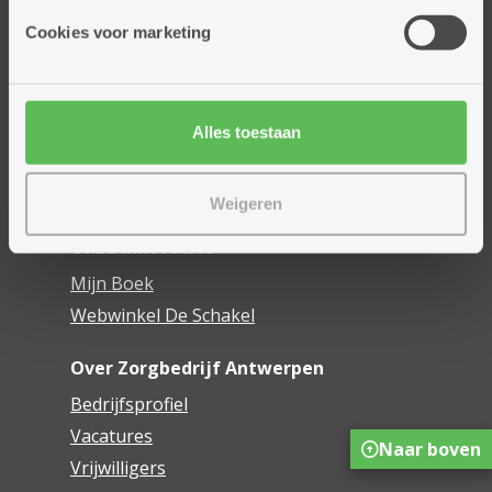
Cookies voor marketing
Thuisdiensten
Dienstencentra
Assistentiewoningen
Woonzorgcentra
Alles toestaan
Financieel comfort
Mijn Zorgbedrijf
Weigeren
Onze innovaties
Mijn Boek
Webwinkel De Schakel
Over Zorgbedrijf Antwerpen
Bedrijfsprofiel
Vacatures
Naar boven
Vrijwilligers