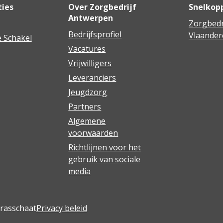
ties
Over Zorgbedrijf
Snelkop
Antwerpen
Zorgbedr
Bedrijfsprofiel
Vlaander
 Schakel
Vacatures
Vrijwilligers
Leveranciers
Jeugdzorg
Partners
Algemene
voorwaarden
Richtlijnen voor het
gebruik van sociale
media
Brasschaat
Privacy beleid