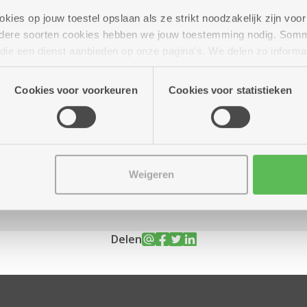
ies op jouw toestel opslaan als ze strikt noodzakelijk zijn voor 
andere soorten cookies hebben we jouw toestemming nodig. Som
n die een dienst aanbieden op onze pagina's. We delen zo informa
ot 10.30 uur
n onze site voor social media, advertenties en analyse. Deze p
atie die je aan hen verstrekte.
Cookies voor voorkeuren
Cookies voor statistieken
lke 4de dinsdag in de maand
Weigeren
Delen