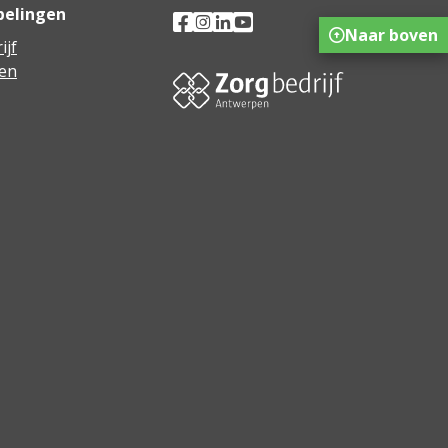
pelingen
Naar boven
ijf
en