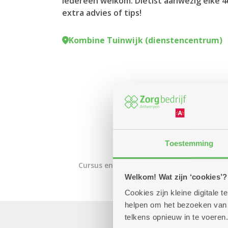
Iedereen welkom. Diëtist aanwezig elke 4
extra advies of tips!
Kombine Tuinwijk (dienstencentrum)
Toestemming
Cursus en workshop
Beweging
Wellnes
Welkom! Wat zijn ‘cookies’?
Cookies zijn kleine digitale
helpen om het bezoeken van w
telkens opnieuw in te voeren.