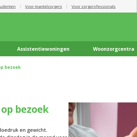
tudenten
Voor mantelzorgers
Voor zorgprofessionals
Assistentiewoningen
Woonzorgcentra
op bezoek
t op bezoek
bloedruk en gewicht.