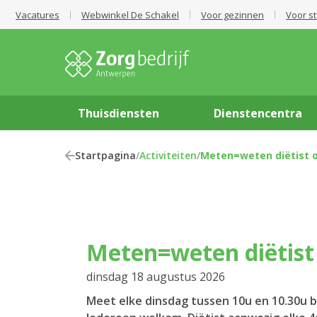
Vacatures
Webwinkel De Schakel
Voor gezinnen
Voor s
Thuisdiensten
Dienstencentra
Startpagina
/
Activiteiten
/
Meten=weten diëtist 
Meten=weten diëtis
dinsdag 18 augustus 2026
Meet elke dinsdag tussen 10u en 10.30u 