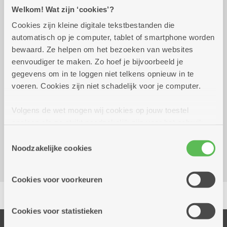
Praktisch
Welkom! Wat zijn ‘cookies’?
Cookies zijn kleine digitale tekstbestanden die
automatisch op je computer, tablet of smartphone worden
vrijdag 28 augustus 2026
15.00 uur tot 16.00 uur
bewaard. Ze helpen om het bezoeken van websites
eenvoudiger te maken. Zo hoef je bijvoorbeeld je
Voor een fritsnack en een portie frieten
gegevens om in te loggen niet telkens opnieuw in te
voorverkoop = 6 euro / de dag zelf = 7 euro
voeren. Cookies zijn niet schadelijk voor je computer.
Reserveer vervoer
Volgens de wet mogen wij cookies op jouw toestel
opslaan als ze strikt noodzakelijk zijn voor het gebruik
Dienstencentrum De Boskes
van de site, dat kan je niet weigeren. Voor andere soorten
Sint-Bernardsesteenweg 181
Toestemmingsselectie
cookies hebben we jouw toestemming nodig. Sommige
Noodzakelijke cookies
2020 Antwerpen
cookies worden geplaatst door derde partijen die een
dienst aanbieden op onze pagina's. We delen zo
Cookies voor voorkeuren
informatie over jouw (geanonimiseerd) gebruik van onze
Delen
site voor social media, advertenties en analyse. Deze
partners kunnen deze gegevens combineren met andere
Cookies voor statistieken
informatie die je aan hen verstrekte.