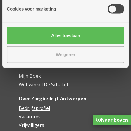
Onze diensten
Cookies voor marketing
Thuisdiensten
Dienstencentra
Assistentiewoningen
Woonzorgcentra
Alles toestaan
Financieel comfort
Mijn Zorgbedrijf
Weigeren
Onze innovaties
Mijn Boek
Webwinkel De Schakel
Over Zorgbedrijf Antwerpen
Bedrijfsprofiel
Vacatures
Naar boven
Vrijwilligers