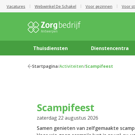
Vacatures
Webwinkel De Schakel
Voor gezinnen
Voor s
Thuisdiensten
Dienstencentra
Startpagina
/
Activiteiten
/
Scampifeest
Scampifeest
zaterdag 22 augustus 2026
Samen genieten van zelfgemaakte scampi