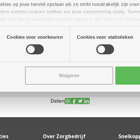
ies op jouw toestel opslaan als ze strikt noodzakelijk zijn voor 
andere soorten cookies hebben we jouw toestemming nodig. Som
n die een dienst aanbieden op onze pagina's. We delen zo informa
n onze site voor social media, advertenties en analyse. Deze p
tot 14.00 uur
atie die je aan hen verstrekte.
Cookies voor voorkeuren
Cookies voor statistieken
o.
Weigeren
Delen
ties
Over Zorgbedrijf
Snelkop