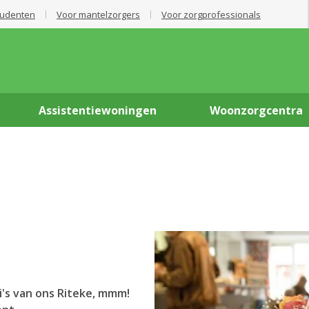
tudenten
Voor mantelzorgers
Voor zorgprofessionals
Assistentiewoningen
Woonzorgcentra
's van ons Riteke, mmm!