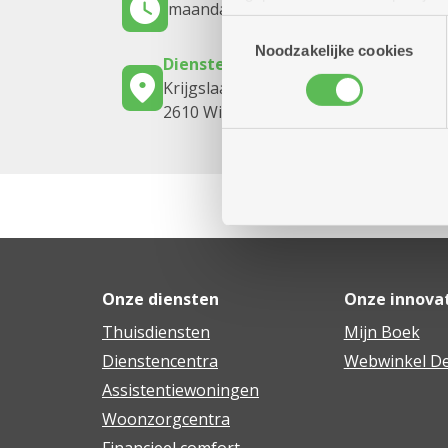
maandag 31 augustus 2026
10.00 uur
(geanonimiseerd) gebruik va
Toestemmingsselectie
combineren met andere inform
Noodzakelijke cookies
Dienstencentrum Oversnes
Krijgslaan 110
2610 Wilrijk
Onze diensten
Onze innova
Thuisdiensten
Mijn Boek
Dienstencentra
Webwinkel De
Assistentiewoningen
Woonzorgcentra
Financieel comfort