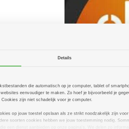
Details
 tekstbestanden die automatisch op je computer, tablet of smart
ebsites eenvoudiger te maken. Zo hoef je bijvoorbeeld je gegev
 Cookies zijn niet schadelijk voor je computer.
ies op jouw toestel opslaan als ze strikt noodzakelijk zijn voor 
andere soorten cookies hebben we jouw toestemming nodig. Som
n die een dienst aanbieden op onze pagina's. We delen zo informa