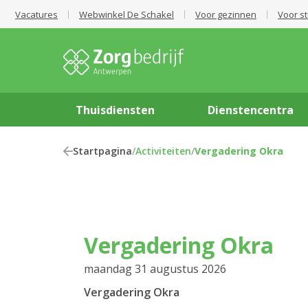
Vacatures
Webwinkel De Schakel
Voor gezinnen
Voor s
Thuisdiensten
Dienstencentra
Startpagina
/
Activiteiten
/
Vergadering Okra
Vergadering Okra
maandag 31 augustus 2026
Vergadering Okra