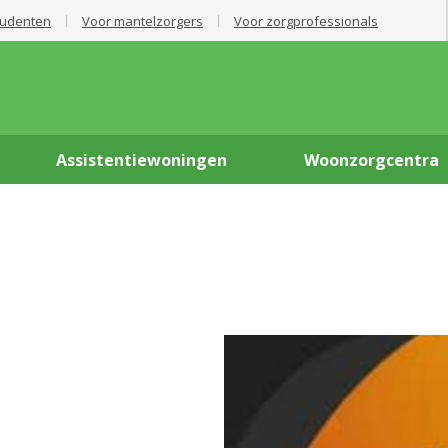
tudenten
Voor mantelzorgers
Voor zorgprofessionals
Assistentiewoningen
Woonzorgcentra