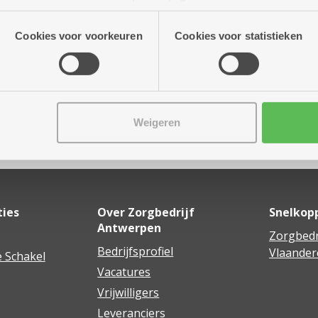
 tot 12.00 uur
n onze site voor social media, advertenties en analyse. Deze p
atie die je aan hen verstrekte.
Cookies voor voorkeuren
Cookies voor statistieken
Weigeren
Delen
ties
Over Zorgbedrijf
Snelkop
Antwerpen
Zorgbedr
Bedrijfsprofiel
Vlaander
 Schakel
Vacatures
Vrijwilligers
Leveranciers