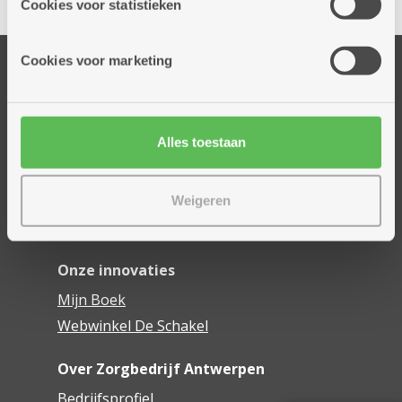
Cookies voor statistieken
informatie die je aan hen verstrekte.
Cookies voor marketing
Onze diensten
Thuisdiensten
Dienstencentra
Alles toestaan
Assistentiewoningen
Woonzorgcentra
Financieel comfort
Weigeren
Mijn Zorgbedrijf
Onze innovaties
Mijn Boek
Webwinkel De Schakel
Over Zorgbedrijf Antwerpen
Bedrijfsprofiel