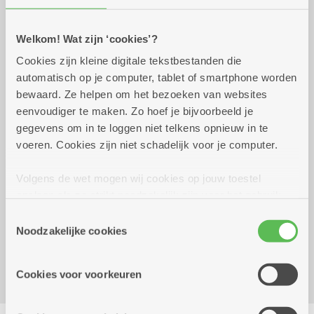
Welkom! Wat zijn ‘cookies’?
Praktisch
Cookies zijn kleine digitale tekstbestanden die
automatisch op je computer, tablet of smartphone worden
donderdag 10 september
08.00 uur tot 17.00
bewaard. Ze helpen om het bezoeken van websites
2026
uur
eenvoudiger te maken. Zo hoef je bijvoorbeeld je
16.50 euro
gegevens om in te loggen niet telkens opnieuw in te
Maaltijd niet inbegrepen
voeren. Cookies zijn niet schadelijk voor je computer.
Verschillende opstap mogelijkheden
Volgens de wet mogen wij cookies op jouw toestel
opslaan als ze strikt noodzakelijk zijn voor het gebruik
Reserveer vervoer
van de site, dat kan je niet weigeren. Voor andere soorten
Toestemmingsselectie
Dienstencentrum Van Schoonbeke
cookies hebben we jouw toestemming nodig. Sommige
Noodzakelijke cookies
Van Schoonbekestraat 54
cookies worden geplaatst door derde partijen die een
2018 Antwerpen
dienst aanbieden op onze pagina's. We delen zo
Cookies voor voorkeuren
informatie over jouw (geanonimiseerd) gebruik van onze
site voor social media, advertenties en analyse. Deze
Delen
partners kunnen deze gegevens combineren met andere